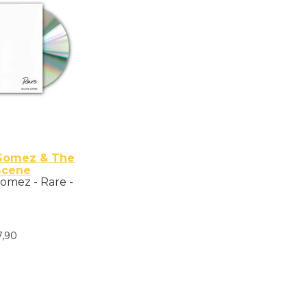
Gomez & The
Scene
omez - Rare -
7
,
90
nar ao Carrinho