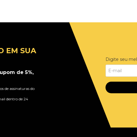
O EM SUA
Digite seu mel
upom de 5%,
s de assinaturas do
ail dentro de 24