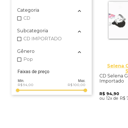
Categoria
CD
Subcategoria
CD IMPORTADO
Gênero
Pop
Selena 
Faixas de preço
CD Selena G
Importado
R$ 94,00
R$ 100,00
R$
94
,
90
12
R$
Adicio