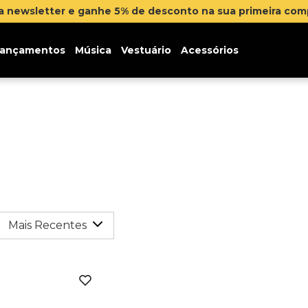
na newsletter e ganhe 5% de desconto na sua primeira co
ançamentos
Música
Vestuário
Acessórios
Mais Recentes