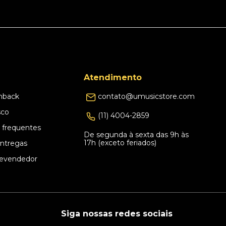
Atendimento
hback
contato@umusicstore.com
sco
(11) 4004-2859
 frequentes
De segunda à sexta das 9h às
17h (exceto feriados)
Entregas
evendedor
Siga nossas redes sociais