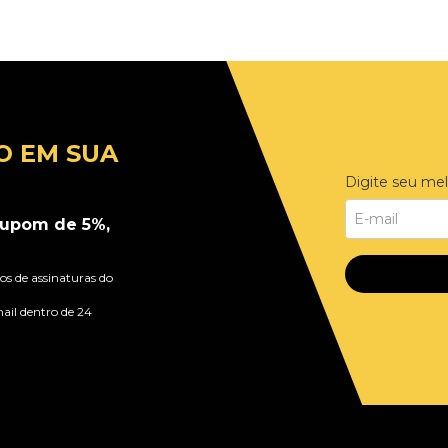
O EM SUA
Digite seu mel
upom de 5%,
s de assinaturas do
ail dentro de 24