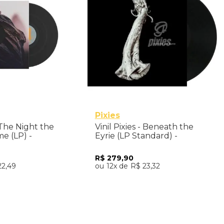
Pixies
- The Night the
Vinil Pixies - Beneath the
e (LP) -
Eyrie (LP Standard) -
Importado
R$
279
,
90
22
,
49
12
R$
23
,
32
nar ao Carrinho
Adicionar ao Carrinho