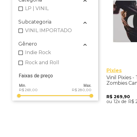
LP | VINIL
Subcategoria
VINIL IMPORTADO
Gênero
Indie Rock
Rock and Roll
Pixies
Faixas de preço
Vinil Pixies 
Zombies Cam
Importado
R$ 269,00
R$ 280,00
R$
269
,
90
12
R$
Adicio