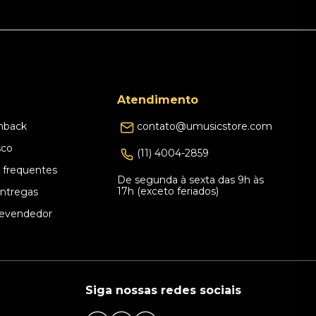
Atendimento
hback
contato@umusicstore.com
sco
(11) 4004-2859
 frequentes
De segunda à sexta das 9h às
17h (exceto feriados)
Entregas
evendedor
Siga nossas redes sociais