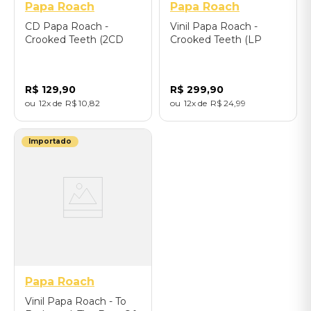
Papa Roach
Papa Roach
CD Papa Roach -
Vinil Papa Roach -
Crooked Teeth (2CD
Crooked Teeth (LP
Deluxe Edition) -
Black Vinyl) - Importado
Importado
R$
129
,
90
R$
299
,
90
12
R$
10
,
82
12
R$
24
,
99
Importado
Papa Roach
Vinil Papa Roach - To