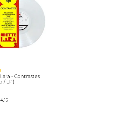
a
 Lara - Contrastes
o / LP)
14
,
15
nar ao Carrinho