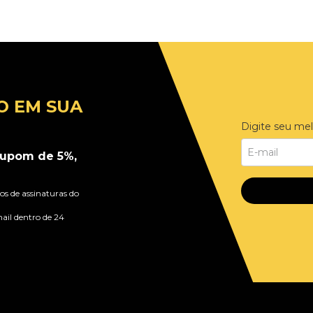
O EM SUA
Digite seu mel
upom de 5%,
s de assinaturas do
ail dentro de 24