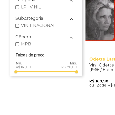
LP | VINIL
Subcategoria
VINIL NACIONAL
Gênero
MPB
Faixas de preço
Odette Lar
Vinil Odette
R$ 169,00
R$ 170,00
(1966 / Elenc
R$
169
,
90
12
R$
Adicio