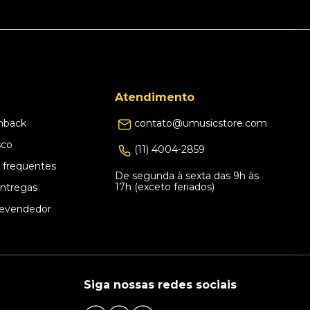
Atendimento
hback
contato@umusicstore.com
sco
(11) 4004-2859
 frequentes
De segunda à sexta das 9h às
17h (exceto feriados)
Entregas
evendedor
Siga nossas redes sociais