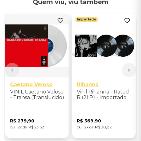
Quem viu, viu também
Importado
Caetano Veloso
Rihanna
VINIL Caetano Veloso
Vinil Rihanna - Rated
- Transa (Translucido)
R (2LP) - Importado
R$
279
,
90
R$
369
,
90
12
R$
23
,
32
12
R$
30
,
82