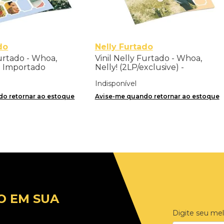
do
Nelly Furtado
Furtado - Whoa,
Vinil Nelly Furtado - Whoa,
 - Importado
Nelly! (2LP/exclusive) -
Importado
Indisponível
o retornar ao estoque
Avise-me quando retornar ao estoque
O EM SUA
Digite seu mel