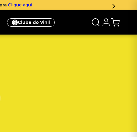
mpra
Clique aqui
Clube do Vinil