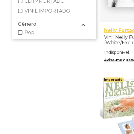
CD IMPORTADO
VINIL IMPORTADO
Gênero
Nelly Furta
Pop
Vinil Nelly F
(White/Exclu
Importado
Indisponível
Avise-me quand
Importado