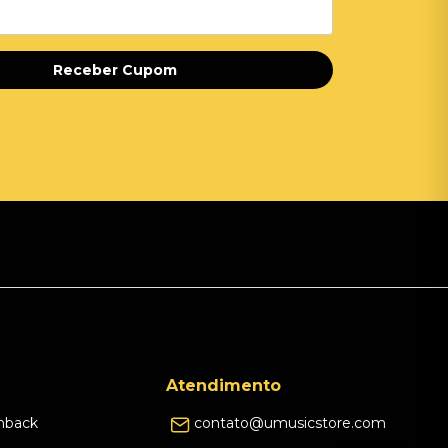
Receber Cupom
Atendimento
hback
contato@umusicstore.com