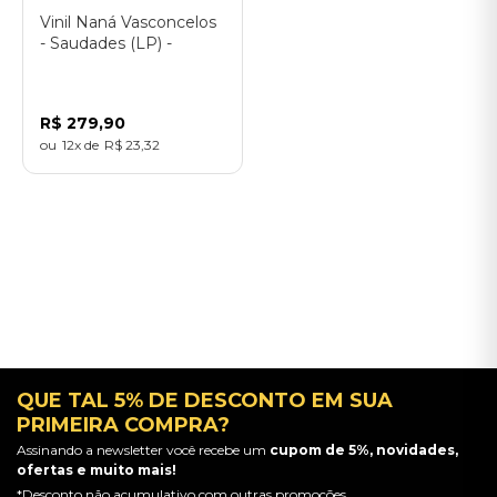
Vinil Naná Vasconcelos
- Saudades (LP) -
Importado
R$
279
,
90
12
R$
23
,
32
QUE TAL 5% DE DESCONTO EM SUA
PRIMEIRA COMPRA?
Assinando a newsletter você recebe um
cupom de 5%, novidades,
ofertas e muito mais!
*Desconto não acumulativo com outras promoções.