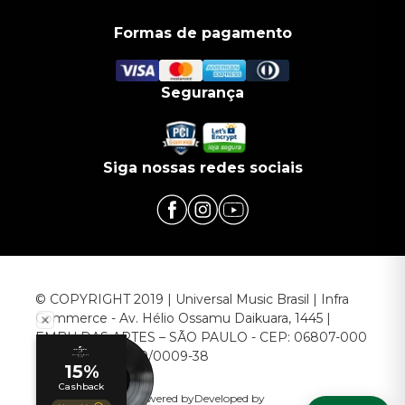
Formas de pagamento
Segurança
Siga nossas redes sociais
© COPYRIGHT 2019 | Universal Music Brasil | Infra
Commerce - Av. Hélio Ossamu Daikuara, 1445 |
EMBU DAS ARTES – SÃO PAULO - CEP: 06807-000
CNPJ: 00.952.789/0009-38
Powered by
Developed by