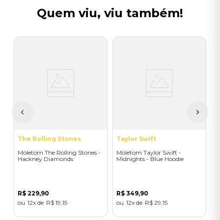
Quem viu, viu também!
L
M
T
I
A
a
The Rolling Stones
Taylor Swift
Moletom The Rolling Stones -
Moletom Taylor Swift -
Hackney Diamonds
Midnights - Blue Hoodie
R$
229
,
90
R$
349
,
90
12
R$
19
,
15
12
R$
29
,
15