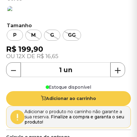
Tamanho
P
M
G
GG
R$
199
,
90
12
R$
16
,
65
－
＋
Estoque disponível
Adicionar ao carrinho
Adicionar o produto no carrinho não garante a
sua reserva.
Finalize a compra e garanta o seu
produto!