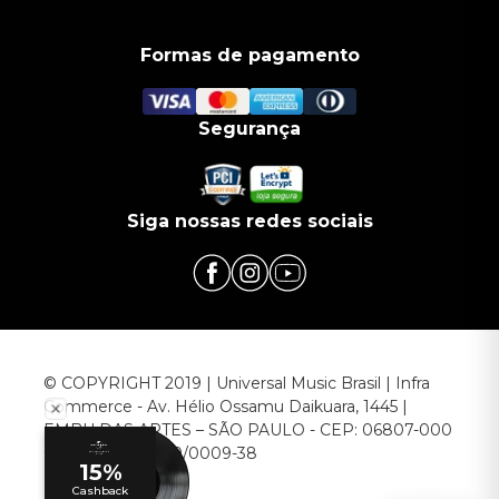
Formas de pagamento
Segurança
Siga nossas redes sociais
© COPYRIGHT 2019 | Universal Music Brasil | Infra
Commerce - Av. Hélio Ossamu Daikuara, 1445 |
EMBU DAS ARTES – SÃO PAULO - CEP: 06807-000
CNPJ: 00.952.789/0009-38