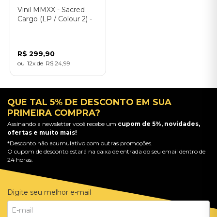
Vinil MMXX - Sacred
Cargo (LP / Colour 2) -
Importado
R$
299
,
90
12
R$
24
,
99
QUE TAL 5% DE DESCONTO EM SUA
PRIMEIRA COMPRA?
Assinando a newsletter você recebe um
cupom de 5%, novidades,
ofertas e muito mais!
*Desconto não acumulativo com outras promoções.
O cupom de desconto estará na caixa de entrada do seu email dentro de
24 horas.
Digite seu melhor e-mail