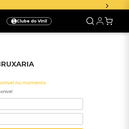
Clube do Vinil
 BRUXARIA
ponível no momento
onível