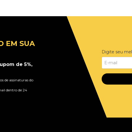
O EM SUA
Digite seu mel
upom de 5%,
s de assinaturas do
ail dentro de 24