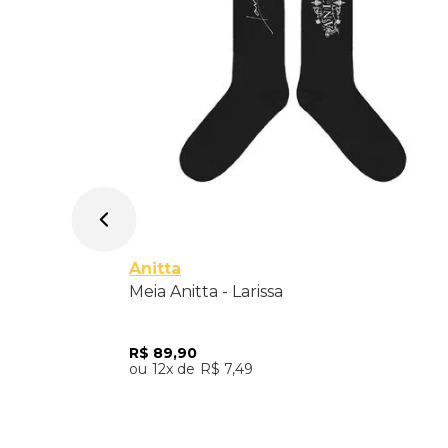
Único
Anitta
Meia Anitta - Larissa
R$
89
,
90
12
R$
7
,
49
Adicionar ao Carrinho