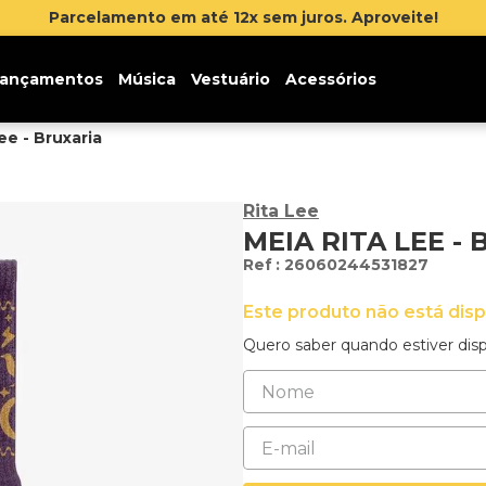
Parcelamento em até 12x sem juros. Aproveite!
ançamentos
Música
Vestuário
Acessórios
ee - Bruxaria
Rita Lee
MEIA RITA LEE -
:
26060244531827
Este produto não está dis
Quero saber quando estiver disp