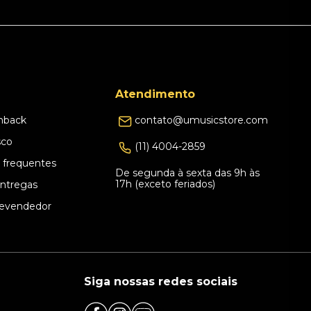
Atendimento
hback
contato@umusicstore.com
sco
(11) 4004-2859
 frequentes
De segunda à sexta das 9h às
17h (exceto feriados)
Entregas
evendedor
Siga nossas redes sociais