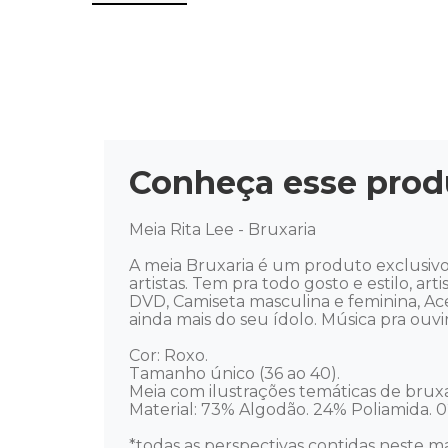
Conheça esse prod
Meia Rita Lee - Bruxaria 

A meia Bruxaria é um produto exclusivo 
artistas. Tem pra todo gosto e estilo, art
DVD, Camiseta masculina e feminina, Ac
ainda mais do seu ídolo. Música pra ouvir, 
Cor: Roxo. 

Tamanho único (36 ao 40). 

Meia com ilustrações temáticas de bruxari
Material: 73% Algodão. 24% Poliamida. 02
*todas as perspectivas contidas neste ma