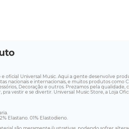
uto
e oficial Universal Music. Aqui a gente desenvolve prod
istas nacionais e internacionais, e muitos produtos como CD
essórios, Decoração e outros. Prezamos pela qualidade,
pra vestir e se divertir. Universal Music Store, a Loja Oficia
a. 

% Elastano. 01% Elastodieno. 

terial são meramente ilustrativas, podendo sofrer alteraç