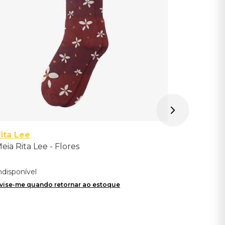
Avise-me qu
ita Lee
eia Rita Lee - Flores
ndisponível
vise-me quando retornar ao estoque