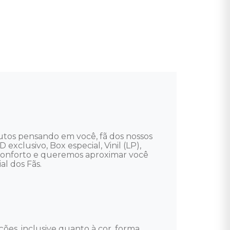
utos pensando em você, fã dos nossos 
 exclusivo, Box especial, Vinil (LP), 
 conforto e queremos aproximar você 
l dos Fãs. 

ões, inclusive quanto à cor, forma, 