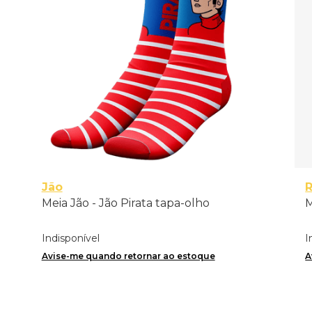
Jão
R
Meia Jão - Jão Pirata tapa-olho
M
Indisponível
I
Avise-me quando retornar ao estoque
A