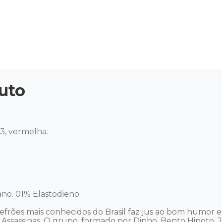
uto


, vermelha. 

o. 01% Elastodieno.  

efrões mais conhecidos do Brasil faz jus ao bom humor e
sassinas. O grupo, formado por Dinho, Bento Hinoto, Júl