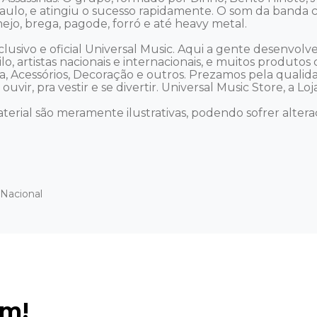
Paulo, e atingiu o sucesso rapidamente. O som da banda 
jo, brega, pagode, forró e até heavy metal. 

usivo e oficial Universal Music. Aqui a gente desenvol
lo, artistas nacionais e internacionais, e muitos produtos 
na, Acessórios, Decoração e outros. Prezamos pela quali
vir, pra vestir e se divertir. Universal Music Store, a Loja 
terial são meramente ilustrativas, podendo sofrer alteraç
Nacional
ém!