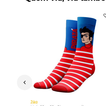
inas -
Jão