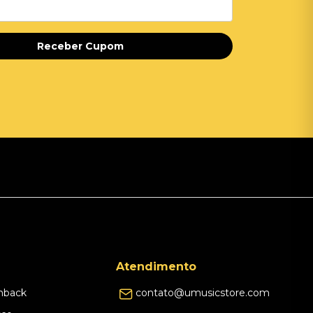
Receber Cupom
Atendimento
hback
contato@umusicstore.com