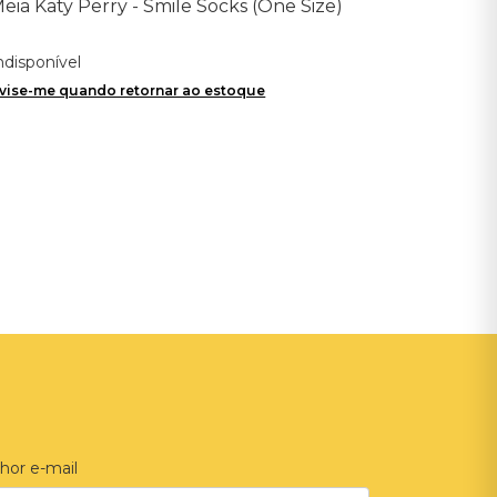
eia Katy Perry - Smile Socks (One Size)
ndisponível
vise-me quando retornar ao estoque
hor e-mail