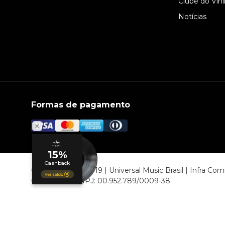
Clube do Vini
Notícias
Formas de pagamento
© COPYRIGHT 2019 | Universal Music Brasil | Infra C
06807-000 CNPJ: 00.952.789/0009-38