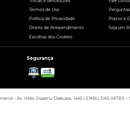
l
Trocas e devoluções
Fale cono
Termos de Uso
Perguntas
Política de Privacidade
Prazos e 
Direito de Arrependimento
Seja um R
Escolhas dos Cookies
Segurança
ommerce - Av. Hélio Ossamu Daikuara, 1445 | EMBU DAS ARTES 