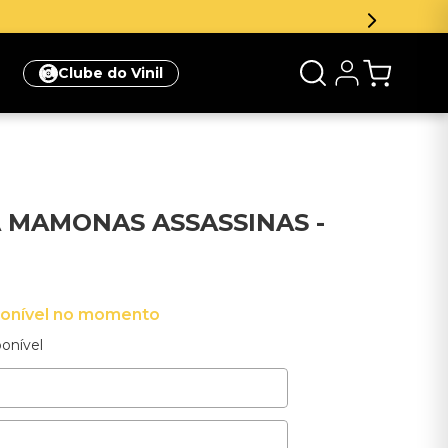
mpra
Clique aqui
Clube do Vinil
 MAMONAS ASSASSINAS -
ponível no momento
onível