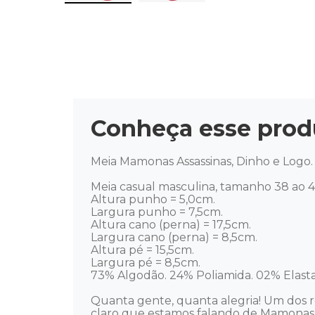
Conheça esse prod
Meia Mamonas Assassinas, Dinho e Logo. 
Meia casual masculina, tamanho 38 ao 43
Altura punho = 5,0cm. 

Largura punho = 7,5cm. 

Altura cano (perna) = 17,5cm. 

Largura cano (perna) = 8,5cm. 

Altura pé = 15,5cm.  

Largura pé = 8,5cm. 

73% Algodão. 24% Poliamida. 02% Elastan
Quanta gente, quanta alegria! Um dos r
claro que estamos falando de Mamonas As