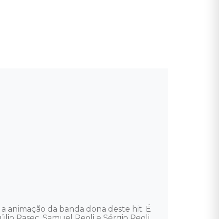
 a animação da banda dona deste hit. É 
io Rasec, Samuel Reoli e Sérgio Reoli, 