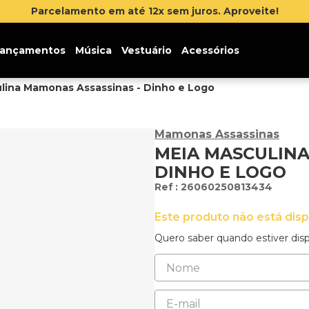
na newsletter e ganhe 5% de desconto na sua primeira co
ançamentos
Música
Vestuário
Acessórios
lina Mamonas Assassinas - Dinho e Logo
Mamonas Assassinas
MEIA MASCULINA
DINHO E LOGO
:
26060250813434
Este produto não está dis
Quero saber quando estiver disp