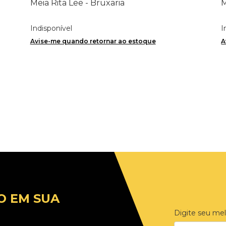
Meia Rita Lee - Bruxaria
M
Indisponível
I
Avise-me quando retornar ao estoque
A
O EM SUA
Digite seu mel