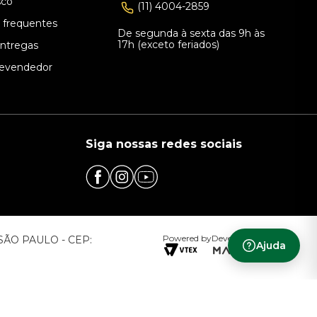
sco
(11) 4004-2859
 frequentes
De segunda à sexta das 9h às
17h (exceto feriados)
Entregas
evendedor
Siga nossas redes sociais
Powered by
Developed by
– SÃO PAULO - CEP:
Ajuda