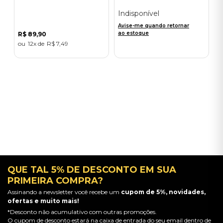
Indisponível
Avise-me quando retornar
ao estoque
R$
89
,
90
12
R$
7
,
49
QUE TAL 5% DE DESCONTO EM SUA
PRIMEIRA COMPRA?
Assinando a newsletter você recebe um
cupom de 5%, novidades,
ofertas e muito mais!
*Desconto não acumulativo com outras promoções.
O cupom de desconto estará na caixa de entrada do seu email dentro de