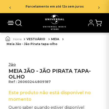
Parcelamento em até 12x sem juros
VESTUÁRIO
MEIA
Meia Jão - Jão Pirata tapa-olho
Jão
MEIA JÃO - JÃO PIRATA TAPA-
OLHO
:
26060244809187
Este produto não está disponível no
momento
Quero saber quando estiver disponível