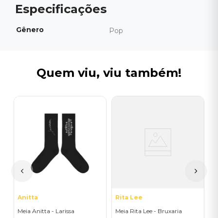
Gênero
Pop
Quem viu, viu também!
R
M
I
A
a
Anitta
Rita Lee
Meia Anitta - Larissa
Meia Rita Lee - Bruxaria