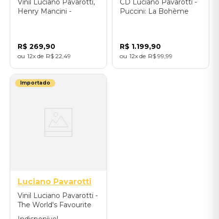
Vinil Luciano Pavarotti,
CD Luciano Pavarotti -
Henry Mancini -
Puccini: La Bohème
Mamma (LP Limited
(Box Limited Deluxe
Edition/Remastered
SACD Edition) -
2025) - Importado
Importado
R$
269
,
90
R$
1
.
199
,
90
12
R$
22
,
49
12
R$
99
,
99
Importado
Luciano Pavarotti
Vinil Luciano Pavarotti -
The World's Favourite
Tenor Arias (LP Limited