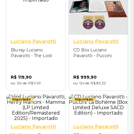
Luciano Pavarotti
Luciano Pavarotti
Blu-ray Luciano
CD Box Luciano
Pavarotti - The Lost
Pavarotti - Puccini:
Concert (Live At
Madama Butterfly (2
Llangollen 1995) -
HYBRID SACD BOX) -
Importado
Importado
R$
119
,
90
R$
999
,
90
12
R$
9
,
99
12
R$
83
,
32
Importado
Importado
Luciano Pavarotti
Luciano Pavarotti