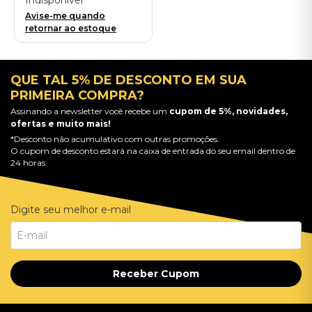
Indisponível
Edition/Remastered
Avise-me quando
2025) - Importado
retornar ao estoque
QUE TAL 5% DE DESCONTO EM SUA
PRIMEIRA COMPRA?
Assinando a newsletter você recebe um
cupom de 5%, novidades,
ofertas e muito mais!
*Desconto não acumulativo com outras promoções.
O cupom de desconto estará na caixa de entrada do seu email dentro de
24 horas.
Digite seu melhor e-mail
Receber Cupom