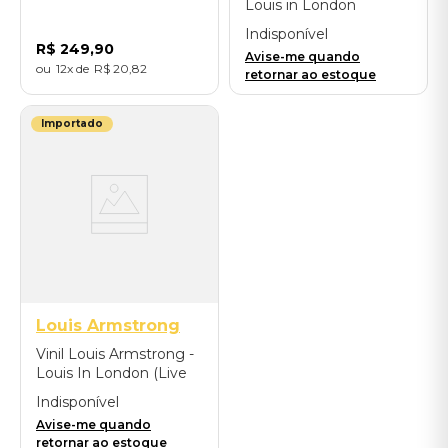
Louis in London
(black/standard) -
Indisponível
Importado
R$
249
,
90
Avise-me quando
12
R$
20
,
82
retornar ao estoque
Importado
Louis Armstrong
Vinil Louis Armstrong -
Louis In London (Live
At The BBC London
Indisponível
1968/LP Color) -
Avise-me quando
Importado
retornar ao estoque