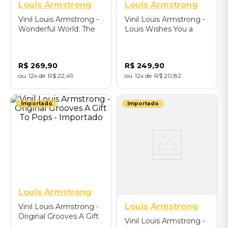
Louis Armstrong
Louis Armstrong
Vinil Louis Armstrong -
Vinil Louis Armstrong -
Wonderful World: The
Louis Wishes You a
Best Of Louis
Cool Yule (LP) -
Armstrong (LP) -
Importado
Importado
R$
269
,
90
R$
249
,
90
12
R$
22
,
49
12
R$
20
,
82
Importado
Importado
Louis Armstrong
Louis Armstrong
Vinil Louis Armstrong -
Original Grooves A Gift
Vinil Louis Armstrong -
To Pops - Importado