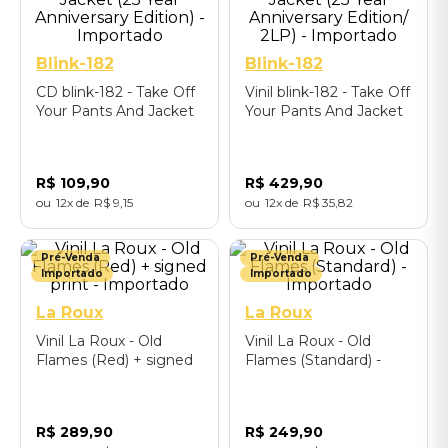
Blink-182
Blink-182
CD blink-182 - Take Off
Vinil blink-182 - Take Off
Your Pants And Jacket
Your Pants And Jacket
(25 Year Anniversary
(25 Year Anniversary
Edition) - Importado
Edition/ 2LP) -
Importado
R$
109
,
90
R$
429
,
90
12
R$
9
,
15
12
R$
35
,
82
Pré-Venda
Pré-Venda
Importado
Importado
La Roux
La Roux
Vinil La Roux - Old
Vinil La Roux - Old
Flames (Red) + signed
Flames (Standard) -
print - Importado
Importado
R$
289
,
90
R$
249
,
90