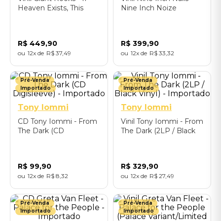
Heaven Exists, This
Nine Inch Noize
Might Be It (Ltd. White
(180gram / 2LP) -
Label LP, hand-signed
Importado
+ numbered) -
R$
449
,
90
R$
399
,
90
Importado
12
R$
37
,
49
12
R$
33
,
32
Pré-Venda
Pré-Venda
Importado
Importado
Tony Iommi
Tony Iommi
CD Tony Iommi - From
Vinil Tony Iommi - From
The Dark (CD
The Dark (2LP / Black
Digisleeve) - Importado
Vinyl) - Importado
R$
99
,
90
R$
329
,
90
12
R$
8
,
32
12
R$
27
,
49
Pré-Venda
Pré-Venda
Importado
Importado