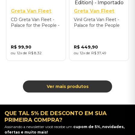
Greta Van Fleet
Greta Van Fleet
CD Greta Van Fleet -
Vinil Greta Van Fleet -
Palace for the People -
Palace for the People
Importado
(Palace Variant/Limited
Edition) - Importado
R$
99
,
90
R$
449
,
90
12
R$
8
,
32
12
R$
37
,
49
QUE TAL 5% DE DESCONTO EM SUA
PRIMEIRA COMPRA?
Assinando a newsletter você recebe um
cupom de 5%, novidades,
ofertas e muito mais!