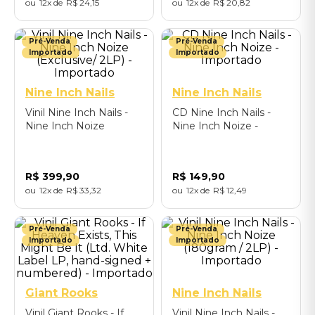
12
R$
24
,
15
12
R$
20
,
82
Pré-Venda
Pré-Venda
Importado
Importado
Nine Inch Nails
Nine Inch Nails
Vinil Nine Inch Nails -
CD Nine Inch Nails -
Nine Inch Noize
Nine Inch Noize -
(Exclusive/ 2LP) -
Importado
Importado
R$
399
,
90
R$
149
,
90
12
R$
33
,
32
12
R$
12
,
49
Pré-Venda
Pré-Venda
Importado
Importado
Giant Rooks
Nine Inch Nails
Vinil Giant Rooks - If
Vinil Nine Inch Nails -