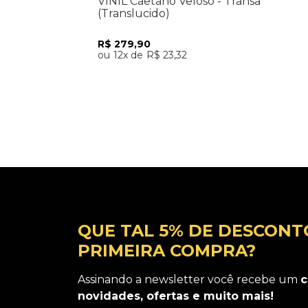
VINIL Caetano Veloso - Transa
(Translucido)
R$
279
,
90
12
R$
23
,
32
Adicionar ao Carrinho
QUE TAL 5% DE DESCONT
PRIMEIRA COMPRA?
Assinando a newsletter você recebe um
c
novidades, ofertas e muito mais!