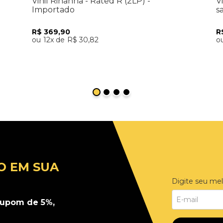
Vinil Rihanna - Rated R (2LP) -
V
Importado
s
R$
369
,
90
R
12
R$
30
,
82
Adicionar ao Carrinho
O EM SUA
Digite seu mel
upom de 5%,