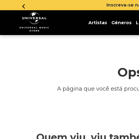
Inscreva-se 
Artistas
Gêneros
L
Ops
A página que você está procur
Quem viu, viu tam