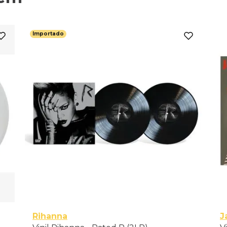
Importado
Rihanna
J