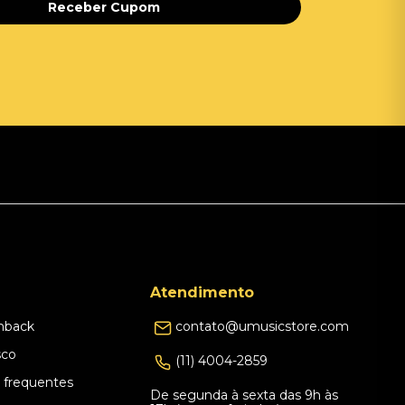
Receber Cupom
Atendimento
hback
contato@umusicstore.com
sco
(11) 4004-2859
 frequentes
De segunda à sexta das 9h às