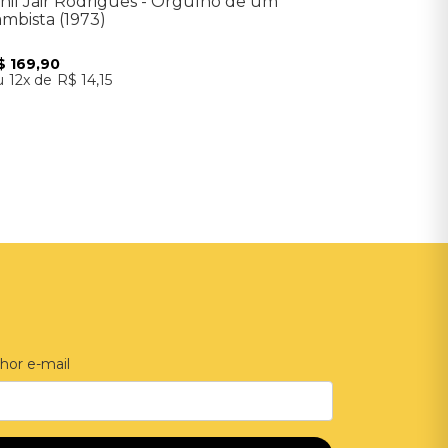
inil Jair Rodrigues - Orgulho de um
ambista (1973)
$
169
,
90
12
R$
14
,
15
Adicionar ao Carrinho
hor e-mail