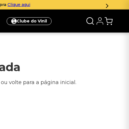
mpra
Clique aqui
Clube do Vinil
rada
u volte para a página inicial.