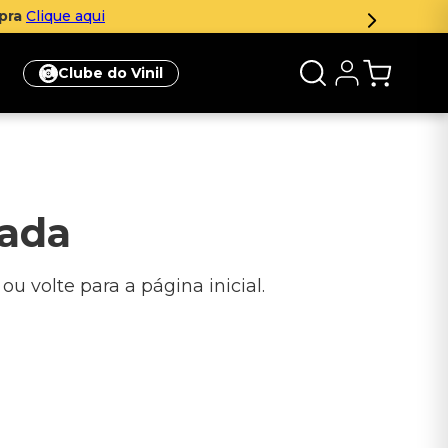
mpra
Clique aqui
Clube do Vinil
rada
u volte para a página inicial.