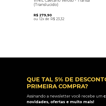
VINIL Caetano Veloso - Transa
(Translucido)
R$
279
,
90
12
R$
23
,
32
Adicionar ao Carrinho
QUE TAL 5% DE DESCONT
PRIMEIRA COMPRA?
Assinando a newsletter você recebe um
c
novidades, ofertas e muito mais!