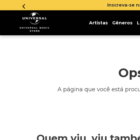
Inscreva-se 
Artistas
Gêneros
L
Ops
A página que você está procur
Quem viu, viu tam