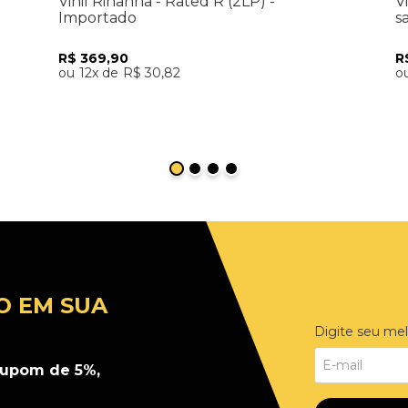
Vinil Rihanna - Rated R (2LP) -
V
Importado
s
R$
369
,
90
R
12
R$
30
,
82
Adicionar ao Carrinho
O EM SUA
Digite seu mel
upom de 5%,