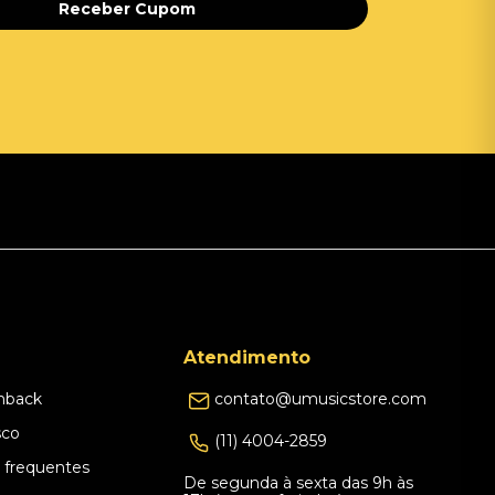
Receber Cupom
Atendimento
hback
contato@umusicstore.com
sco
(11) 4004-2859
 frequentes
De segunda à sexta das 9h às