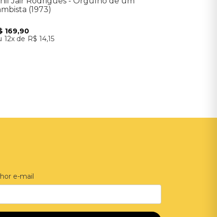
inil Jair Rodrigues - Orgulho de um
ambista (1973)
$
169
,
90
12
R$
14
,
15
Adicionar ao Carrinho
hor e-mail