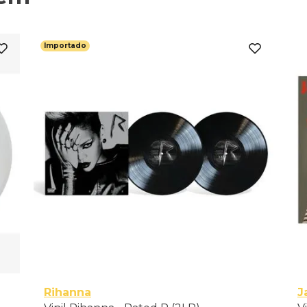
Importado
Rihanna
J