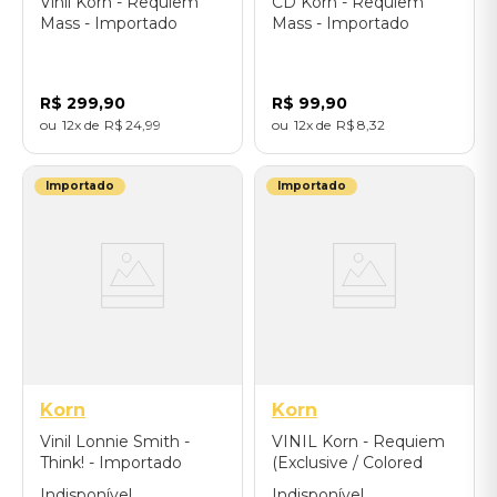
Vinil Korn - Requiem
CD Korn - Requiem
Mass - Importado
Mass - Importado
R$
299
,
90
R$
99
,
90
12
R$
24
,
99
12
R$
8
,
32
Importado
Importado
Korn
Korn
Vinil Lonnie Smith -
VINIL Korn - Requiem
Think! - Importado
(Exclusive / Colored
Vinyl) - Importado
Indisponível
Indisponível