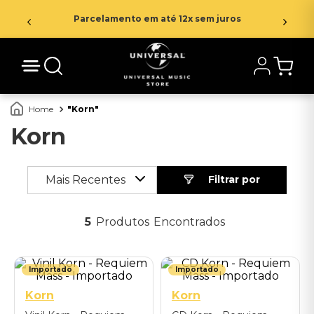
Inscreva-se na nossa newsletter e ganhe 
os
de desconto na sua primeira compra.
Cliqu
aqui
Korn
Korn
Mais Recentes
5
Produtos
Importado
Importado
Korn
Korn