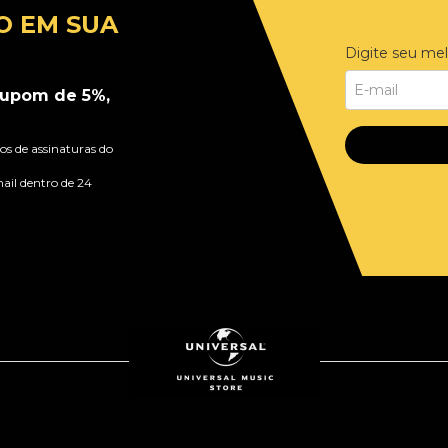
O EM SUA
Digite seu mel
upom de 5%,
s de assinaturas do
ail dentro de 24