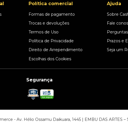
al
Política comercial
Ajuda
s
Formas de pagamento
Sobre Cas
l
Trocas e devoluções
Fale cono
Termos de Uso
Perguntas
Política de Privacidade
Prazos e 
Direito de Arrependimento
Seja um R
Escolhas dos Cookies
Segurança
ommerce - Av. Hélio Ossamu Daikuara, 1445 | EMBU DAS ARTES 