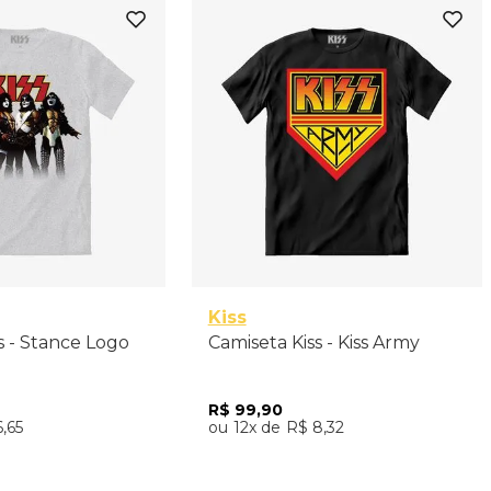
M
P
Kiss
s - Stance Logo
Camiseta Kiss - Kiss Army
R$
99
,
90
6
,
65
12
R$
8
,
32
nar ao Carrinho
Adicionar ao Carrinho