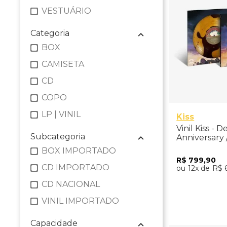
VESTUÁRIO
Categoria
BOX
CAMISETA
CD
COPO
LP | VINIL
Kiss
Vinil Kiss - 
Subcategoria
Anniversary 
Filled) - Im
BOX IMPORTADO
R$
799
,
90
CD IMPORTADO
12
R$
CD NACIONAL
Adicio
VINIL IMPORTADO
Capacidade