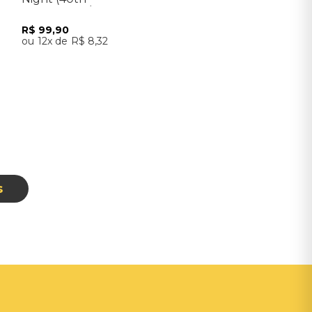
Anniversary/2022
Remastered) - Importado
R$
99
,
90
12
R$
8
,
32
Adicionar ao Carrinho