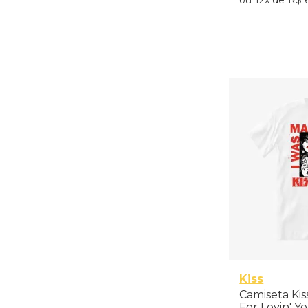
12
R$
Adicio
P
M
Kiss
Camiseta Kis
For Lovin' Y