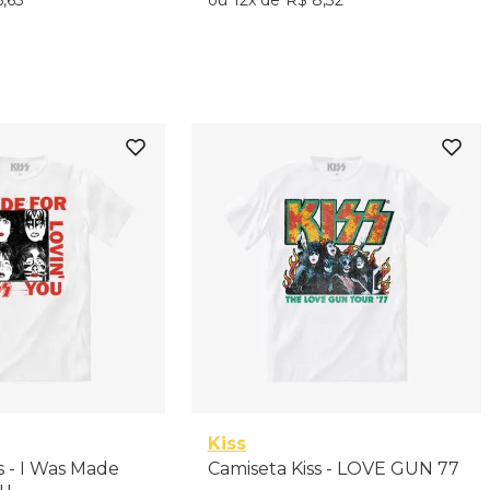
6
,
65
12
R$
8
,
32
nar ao Carrinho
Adicionar ao Carrinho
G
GG
P
M
Kiss
s - I Was Made
Camiseta Kiss - LOVE GUN 77
ou