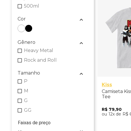
500ml
Cor
Gênero
Heavy Metal
Rock and Roll
Tamanho
P
Kiss
M
Camiseta Kis
Tee
G
R$
79
,
90
GG
12
R$
Faixas de preço
Adicio