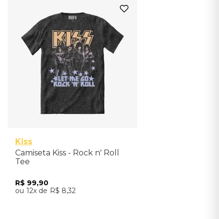
M
GG
Kiss
Camiseta Kiss - Rock n' Roll
Tee
R$
99
,
90
12
R$
8
,
32
Adicionar ao Carrinho