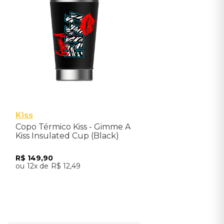
500ml
Kiss
Copo Térmico Kiss - Gimme A
Kiss Insulated Cup (Black)
R$
149
,
90
12
R$
12
,
49
Adicionar ao Carrinho