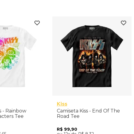
M
G
P
Kiss
s - Rainbow
Camiseta Kiss - End Of The
acters Tee
Road Tee
R$
99
,
90