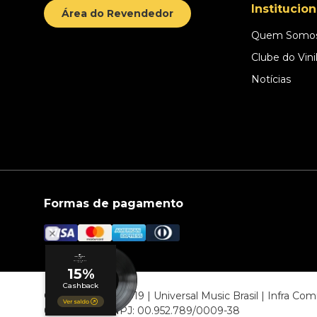
Institucion
Área do Revendedor
Quem Somo
Clube do Vini
Notícias
Formas de pagamento
© COPYRIGHT 2019 | Universal Music Brasil | Infra C
06807-000 CNPJ: 00.952.789/0009-38