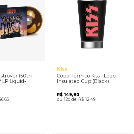
500ml
Kiss
Destroyer (50th
Copo Térmico Kiss - Logo
/ LP Liquid-
Insulated Cup (Black)
portado
R$
149
,
90
66
,
65
12
R$
12
,
49
nar ao Carrinho
Adicionar ao Carrinho