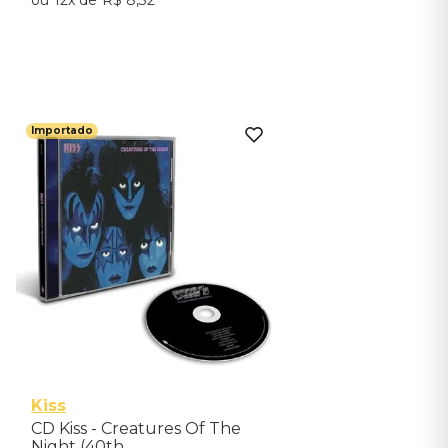
12
R$
8
,
32
Adicionar ao Carrinho
Importado
Kiss
CD Kiss - Creatures Of The
Night (40th