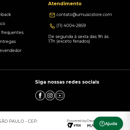
Atendimento
hback
contato@umusicstore.com
sco
(11) 4004-2859
 frequentes
De segunda à sexta das 9h às
17h (exceto feriados)
Entregas
evendedor
Siga nossas redes sociais
Powered by
Developed by
– SÃO PAULO - CEP:
Ajuda