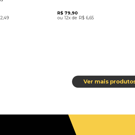
R$
79
,
90
12
,
49
12
R$
6
,
65
nar ao Carrinho
Adicionar ao Carrinho