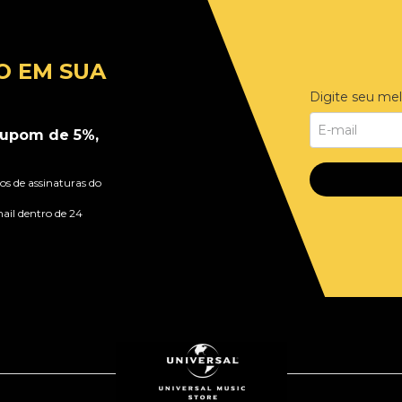
O EM SUA
Digite seu mel
upom de 5%,
s de assinaturas do
ail dentro de 24