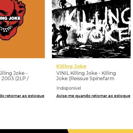
e
Killing Joke
illing Joke -
VINIL Killing Joke - Killing
- 2003 (2LP /
Joke (Reissue Spinefarm
 Importado
2020) - Importado
Indisponível
o retornar ao estoque
Avise-me quando retornar ao estoque