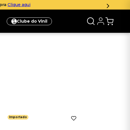
mpra
Clique aqui
Clube do Vinil
Importado