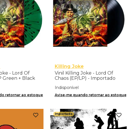
e
Killing Joke
 Joke - Lord Of
Vinil Killing Joke - Lord Of
P Green + Black
Chaos (EP/LP) - Importado
yl) - Importado
Indisponível
o retornar ao estoque
Avise-me quando retornar ao estoque
Importado