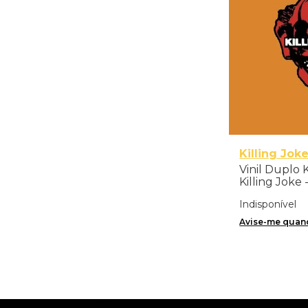
Killing Jok
Vinil Duplo K
Killing Joke 
Standard) -
Indisponível
Avise-me quand