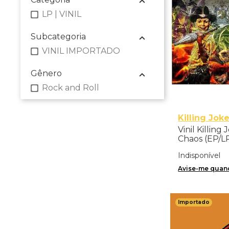
LP | VINIL
Subcategoria
VINIL IMPORTADO
Gênero
Rock and Roll
Killing Jok
Vinil Killing
Chaos (EP/L
Splatter Vin
Indisponível
Avise-me quand
Importado