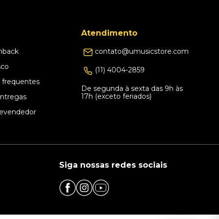
Atendimento
hback
contato@umusicstore.com
sco
(11) 4004-2859
 frequentes
De segunda à sexta das 9h às
17h (exceto feriados)
Entregas
evendedor
Siga nossas redes sociais