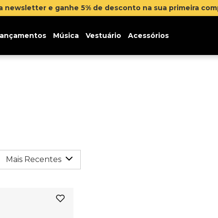
na newsletter e ganhe 5% de desconto na sua primeira co
ançamentos
Música
Vestuário
Acessórios
Mais Recentes