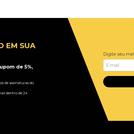
O EM SUA
Digite seu mel
upom de 5%,
s de assinaturas do
ail dentro de 24