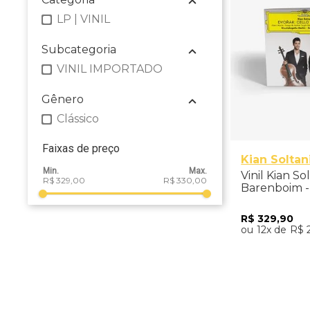
LP | VINIL
Subcategoria
VINIL IMPORTADO
Gênero
Clássico
Faixas de preço
Kian Soltan
Vinil Kian So
R$ 329,00
R$ 330,00
Barenboim -
Concerto (2
R$
329
,
90
12
R$
Adicio