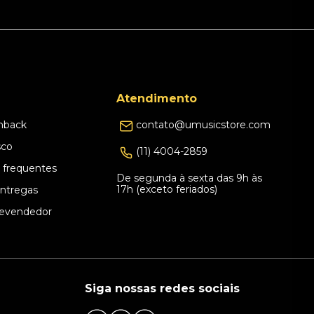
Atendimento
hback
contato@umusicstore.com
sco
(11) 4004-2859
 frequentes
De segunda à sexta das 9h às
17h (exceto feriados)
Entregas
evendedor
Siga nossas redes sociais