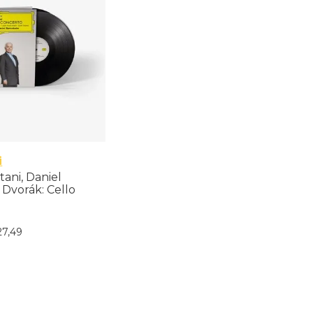
i
ltani, Daniel
 Dvorák: Cello
LP) - Importado
27
,
49
nar ao Carrinho