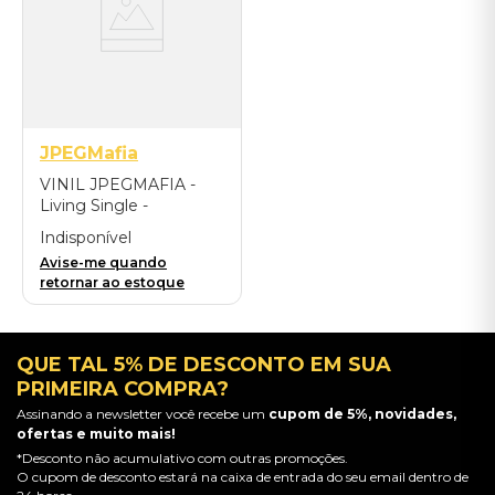
JPEGMafia
VINIL JPEGMAFIA -
Living Single -
Importado
Indisponível
Avise-me quando
retornar ao estoque
QUE TAL 5% DE DESCONTO EM SUA
PRIMEIRA COMPRA?
Assinando a newsletter você recebe um
cupom de 5%, novidades,
ofertas e muito mais!
*Desconto não acumulativo com outras promoções.
O cupom de desconto estará na caixa de entrada do seu email dentro de