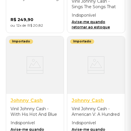
Vinil Johnny Cash -
To Town - Importado
Sings The Songs That
Made Him Famous -
Indisponível
Importado
R$
249
,
90
Avise-me quando
12
R$
20
,
82
retornar ao estoque
Importado
Importado
Johnny Cash
Johnny Cash
Vinil Johnny Cash -
Vinil Johnny Cash -
With His Hot And Blue
American V: A Hundred
Guitar (Sun Records
Highways - Importado
Indisponível
Indisponível
70th/LP Remastered
Avise-me quando
Avise-me quando