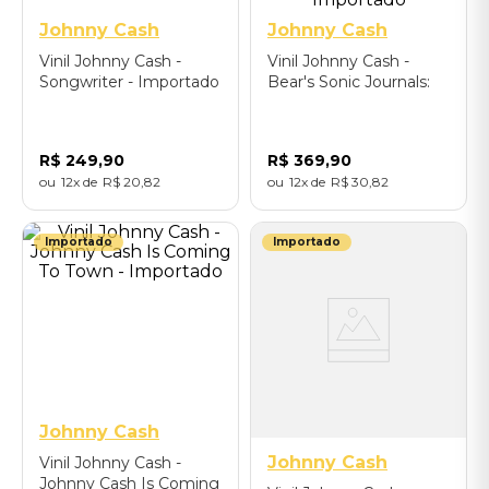
Johnny Cash
Johnny Cash
Vinil Johnny Cash -
Vinil Johnny Cash -
Songwriter - Importado
Bear's Sonic Journals:
Johnny at the Carousel
Ballroom (2LP) -
Importado
R$
249
,
90
R$
369
,
90
12
R$
20
,
82
12
R$
30
,
82
Importado
Importado
Johnny Cash
Johnny Cash
Vinil Johnny Cash -
Johnny Cash Is Coming