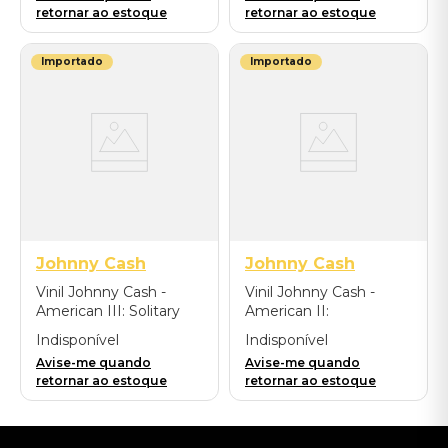
2022) - Importado
retornar ao estoque
retornar ao estoque
Importado
Importado
Johnny Cash
Johnny Cash
Vinil Johnny Cash -
Vinil Johnny Cash -
American III: Solitary
American II:
Man - Importado
Unchained - Importado
Indisponível
Indisponível
Avise-me quando
Avise-me quando
retornar ao estoque
retornar ao estoque