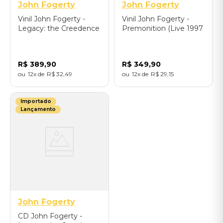
John Fogerty
John Fogerty
Vinil John Fogerty -
Vinil John Fogerty -
Legacy: the Creedence
Premonition (Live 1997
Clearwater Revival
/ 2LP) - Importado
years (2LP) - Importado
R$
389
,
90
R$
349
,
90
12
R$
32
,
49
12
R$
29
,
15
Importado
Lançamento
John Fogerty
CD John Fogerty -