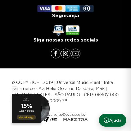
Segurança
Siga nossas redes sociais
© COPYRIGHT 2019 | Universal Music Brasil | Infra
Commerce - Av. Hélio Ossamu Daikuara, 1445 |
EMBU DAS ARTES – SÃO PAULO - CEP: 06807-000
CNPJ: 00.952.789/0009-38
Powered by
Developed by
Ajuda