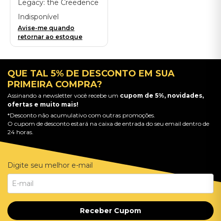
Legacy: the Creedence
Clearwater Revival
Indisponível
years - Importado
Avise-me quando
retornar ao estoque
QUE TAL 5% DE DESCONTO EM SUA
PRIMEIRA COMPRA?
Assinando a newsletter você recebe um
cupom de 5%, novidades,
ofertas e muito mais!
*Desconto não acumulativo com outras promoções.
O cupom de desconto estará na caixa de entrada do seu email dentro de
24 horas.
Digite seu melhor e-mail
Receber Cupom