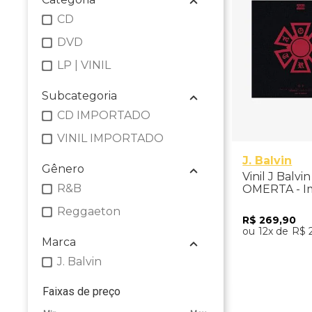
CD
DVD
LP | VINIL
Subcategoria
CD IMPORTADO
VINIL IMPORTADO
J. Balvin
Gênero
Vinil J Balvi
R&B
OMERTA - I
Reggaeton
R$
269
,
90
12
R$
Marca
J. Balvin
Adicio
Faixas de preço