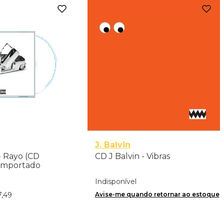
J. Balvin
 - Rayo (CD
CD J Balvin - Vibras
 Importado
Indisponível
Avise-me quando retornar ao estoque
7
,
49
nar ao Carrinho