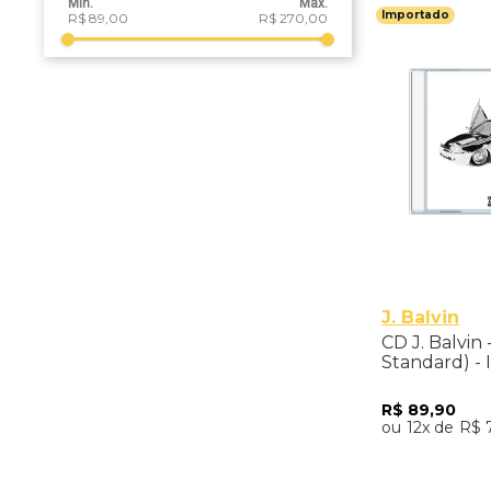
Importado
R$ 89,00
R$ 270,00
J. Balvin
CD J. Balvin
Standard) -
R$
89
,
90
12
R$
Adicio