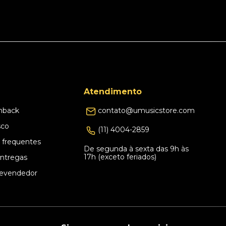
Atendimento
hback
contato@umusicstore.com
sco
(11) 4004-2859
 frequentes
De segunda à sexta das 9h às
17h (exceto feriados)
Entregas
evendedor