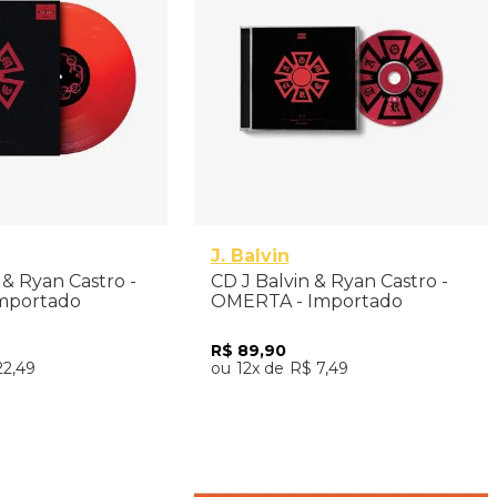
J. Balvin
n & Ryan Castro -
CD J Balvin & Ryan Castro -
mportado
OMERTA - Importado
R$
89
,
90
22
,
49
12
R$
7
,
49
nar ao Carrinho
Adicionar ao Carrinho