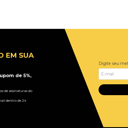
O EM SUA
Digite seu mel
upom de 5%,
s de assinaturas do
ail dentro de 24