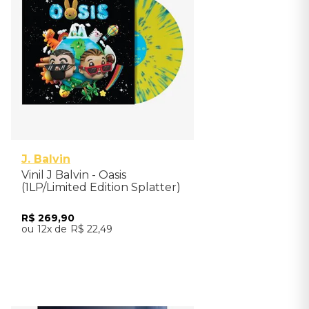
J. Balvin
Vinil J Balvin - Oasis
(1LP/Limited Edition Splatter)
- Importado
R$
269
,
90
12
R$
22
,
49
Adicionar ao Carrinho