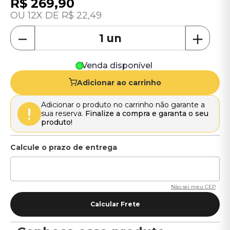
R$
269
,
90
12
R$
22
,
49
－
＋
Venda disponível
Adicionar ao carrinho
Adicionar o produto no carrinho não garante a
sua reserva.
Finalize a compra e garanta o seu
produto!
Não sei meu CEP