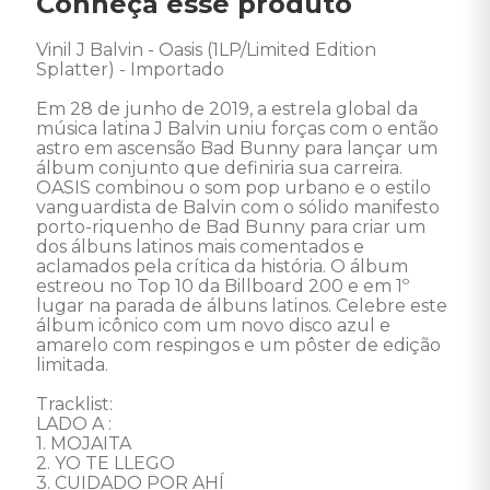
Conheça esse produto
Vinil J Balvin - Oasis (1LP/Limited Edition 
Splatter) - Importado 

Em 28 de junho de 2019, a estrela global da 
música latina J Balvin uniu forças com o então 
astro em ascensão Bad Bunny para lançar um 
álbum conjunto que definiria sua carreira. 
OASIS combinou o som pop urbano e o estilo 
vanguardista de Balvin com o sólido manifesto 
porto-riquenho de Bad Bunny para criar um 
dos álbuns latinos mais comentados e 
aclamados pela crítica da história. O álbum 
estreou no Top 10 da Billboard 200 e em 1º 
lugar na parada de álbuns latinos. Celebre este 
álbum icônico com um novo disco azul e 
amarelo com respingos e um pôster de edição 
limitada.

Tracklist: 

LADO A : 

1. MOJAITA 

2. YO TE LLEGO 

3. CUIDADO POR AHÍ 
