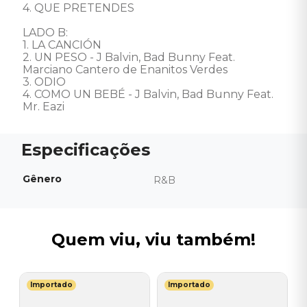
4. QUE PRETENDES 

LADO B: 

1. LA CANCIÓN 

2. UN PESO - J Balvin, Bad Bunny Feat. 
Marciano Cantero de Enanitos Verdes 

3. ODIO 

4. COMO UN BEBÉ - J Balvin, Bad Bunny Feat. 
Mr. Eazi
Gênero
R&B
Quem viu, viu também!
Importado
Importado
I