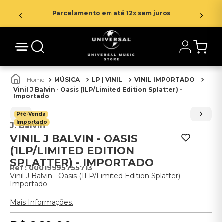
Parcelamento em até 12x sem juros
MÚSICA
LP | VINIL
VINIL IMPORTADO
Vinil J Balvin - Oasis (1LP/Limited Edition Splatter) -
Importado
Pré-Venda
Importado
J. Balvin
VINIL J BALVIN - OASIS
(1LP/LIMITED EDITION
SPLATTER) - IMPORTADO
:
00019995755713
Vinil J Balvin - Oasis (1LP/Limited Edition Splatter) -
Importado
Mais Informações.