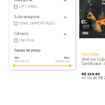
LP | VINIL
Subcategoria
VINIL IMPORTADO
Gênero
Hip Hop
Faixas de preço
Ice Cube
Vinil Ice Cu
R$ 249,00
R$ 250,00
Certificate 
R$
249
,
90
12
R$
Adicio