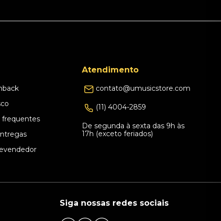
Atendimento
hback
contato@umusicstore.com
sco
(11) 4004-2859
 frequentes
De segunda à sexta das 9h às
17h (exceto feriados)
Entregas
evendedor
Siga nossas redes sociais