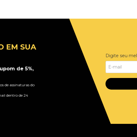
O EM SUA
Digite seu mel
upom de 5%,
s de assinaturas do
ail dentro de 24