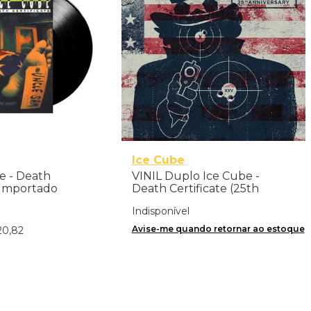
Ice Cube
be - Death
VINIL Duplo Ice Cube -
- Importado
Death Certificate (25th
Anniversary Edition) -
Indisponível
Importado
Avise-me quando retornar ao estoque
20
,
82
nar ao Carrinho