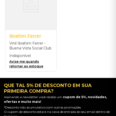
Ibrahim Ferrer
Vinil Ibrahim Ferrer -
Buena Vista Social Club
Presents Ibrahim Ferrer
Indisponível
(2LP) - Importado
Avise-me quando
retornar ao estoque
QUE TAL 5% DE DESCONTO EM SUA
PRIMEIRA COMPRA?
Assinando a newsletter você recebe um
cupom de 5%, novidades,
ofertas e muito mais!
*Desconto não acumulativo com outras promoções.
O cupom de desconto estará na caixa de entrada do seu email dentro de