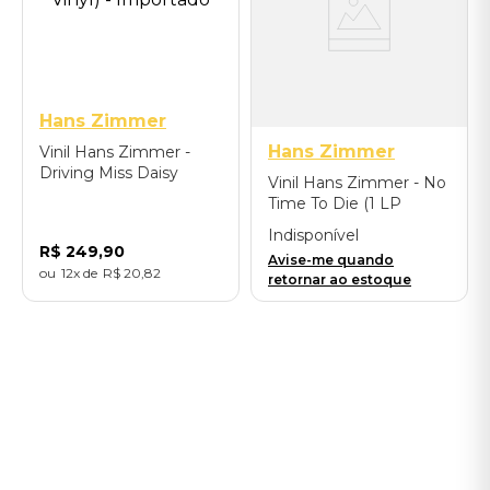
Hans Zimmer
Hans Zimmer
Vinil Hans Zimmer -
Driving Miss Daisy
Vinil Hans Zimmer - No
(Original Motion Picture
Time To Die (1 LP
Soundtrack / Violet
Picture Disc / Original
Vinyl) - Importado
Indisponível
Motion Picture
R$
249
,
90
Avise-me quando
Soundtrack)
12
R$
20
,
82
retornar ao estoque