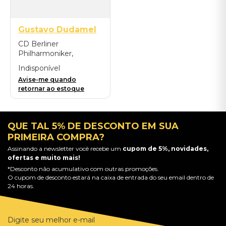
Gustavo Dudamel
CD Berliner
Philharmoniker,
Gustavo Dudamel -
Indisponível
Richard Strauss: Also
Avise-me quando
sprach Zarathustra
retornar ao estoque
QUE TAL 5% DE DESCONTO EM SUA
PRIMEIRA COMPRA?
Assinando a newsletter você recebe um
cupom de 5%, novidades,
ofertas e muito mais!
*Desconto não acumulativo com outras promoções.
O cupom de desconto estará na caixa de entrada do seu email dentro de
24 horas.
Digite seu melhor e-mail