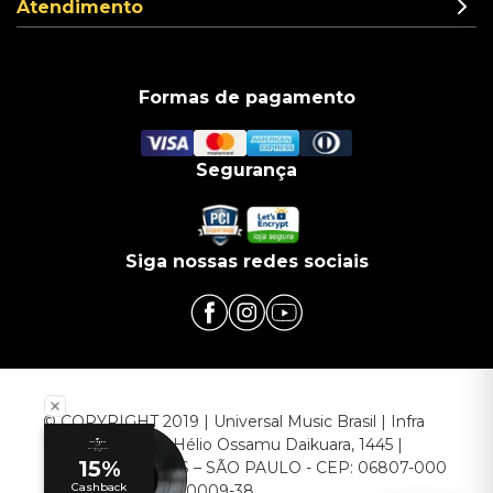
Atendimento
Formas de pagamento
Segurança
Siga nossas redes sociais
© COPYRIGHT 2019 | Universal Music Brasil | Infra
Commerce - Av. Hélio Ossamu Daikuara, 1445 |
EMBU DAS ARTES – SÃO PAULO - CEP: 06807-000
CNPJ: 00.952.789/0009-38