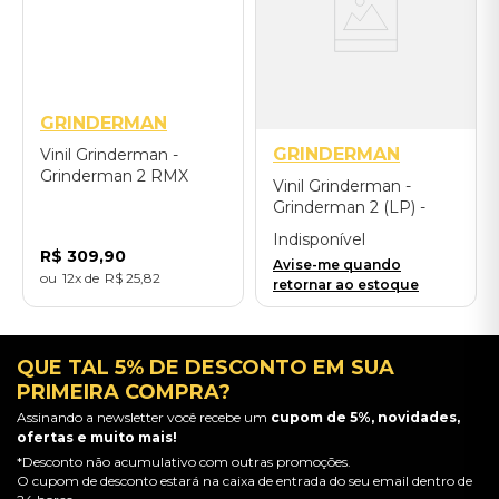
GRINDERMAN
GRINDERMAN
Vinil Grinderman -
Grinderman 2 RMX
Vinil Grinderman -
(2LP) - Importado
Grinderman 2 (LP) -
Importado
Indisponível
R$
309
,
90
Avise-me quando
12
R$
25
,
82
retornar ao estoque
QUE TAL 5% DE DESCONTO EM SUA
PRIMEIRA COMPRA?
Assinando a newsletter você recebe um
cupom de 5%, novidades,
ofertas e muito mais!
*Desconto não acumulativo com outras promoções.
O cupom de desconto estará na caixa de entrada do seu email dentro de