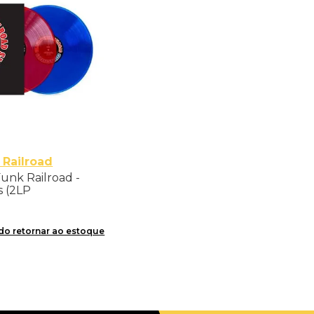
 Railroad
Funk Railroad -
s (2LP
l Colour Vinyl) -
o retornar ao estoque