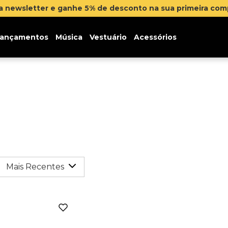
na newsletter e ganhe 5% de desconto na sua primeira co
ançamentos
Música
Vestuário
Acessórios
Mais Recentes