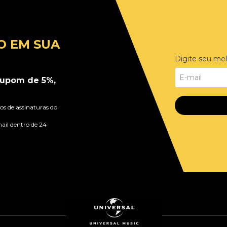
O EM SUA
Digite seu mel
upom de 5%,
s de assinaturas do
ail dentro de 24