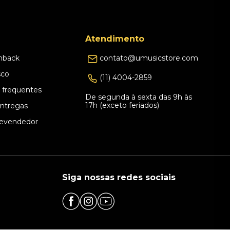
Atendimento
hback
contato@umusicstore.com
sco
(11) 4004-2859
 frequentes
De segunda à sexta das 9h às
17h (exceto feriados)
Entregas
evendedor
Siga nossas redes sociais