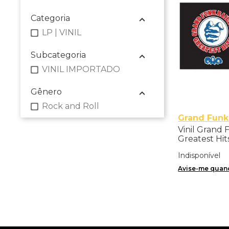
Categoria
LP | VINIL
Subcategoria
VINIL IMPORTADO
Gênero
Rock and Roll
Grand Funk
Vinil Grand 
Greatest Hit
Internationa
Indisponível
Importado
Avise-me quand