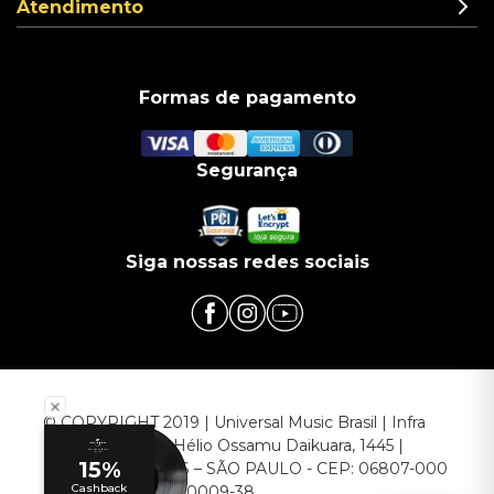
Atendimento
Formas de pagamento
Segurança
Siga nossas redes sociais
© COPYRIGHT 2019 | Universal Music Brasil | Infra
Commerce - Av. Hélio Ossamu Daikuara, 1445 |
EMBU DAS ARTES – SÃO PAULO - CEP: 06807-000
CNPJ: 00.952.789/0009-38