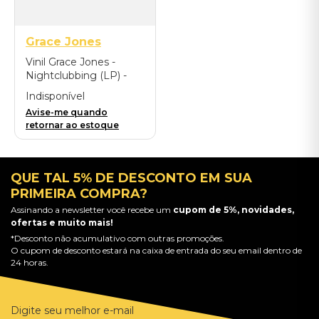
Grace Jones
Vinil Grace Jones -
Nightclubbing (LP) -
Importado
Indisponível
Avise-me quando
retornar ao estoque
QUE TAL 5% DE DESCONTO EM SUA
PRIMEIRA COMPRA?
Assinando a newsletter você recebe um
cupom de 5%, novidades,
ofertas e muito mais!
*Desconto não acumulativo com outras promoções.
O cupom de desconto estará na caixa de entrada do seu email dentro de
24 horas.
Digite seu melhor e-mail