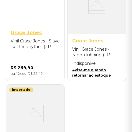
Grace Jones
Grace Jones
Vinil Grace Jones - Slave
To The Rhythm (LP
Vinil Grace Jones -
Picture Disc) -
Nightclubbing (LP
Importado
International Version) -
Indisponível
Importado
R$
269
,
90
Avise-me quando
12
R$
22
,
49
retornar ao estoque
Importado