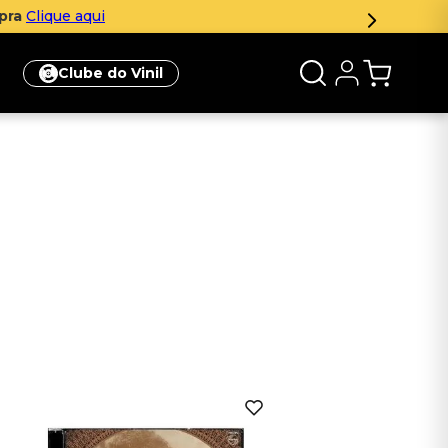
mpra
Clique aqui
Clube do Vinil