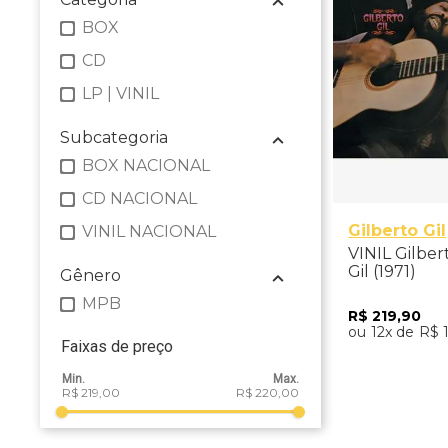
BOX
CD
LP | VINIL
Subcategoria
BOX NACIONAL
CD NACIONAL
Gilberto Gil
VINIL NACIONAL
VINIL Gilbert
Gil (1971)
Gênero
MPB
R$
219
,
90
12
R$
Faixas de preço
Adicio
R$ 219,00
R$ 220,00