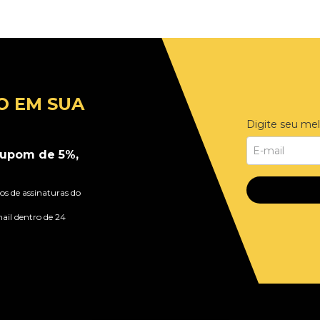
O EM SUA
Digite seu mel
upom de 5%,
s de assinaturas do
ail dentro de 24