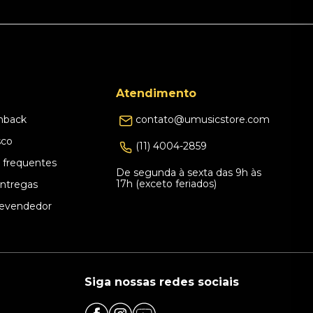
Atendimento
hback
contato@umusicstore.com
sco
(11) 4004-2859
 frequentes
De segunda à sexta das 9h às
17h (exceto feriados)
Entregas
evendedor
Siga nossas redes sociais