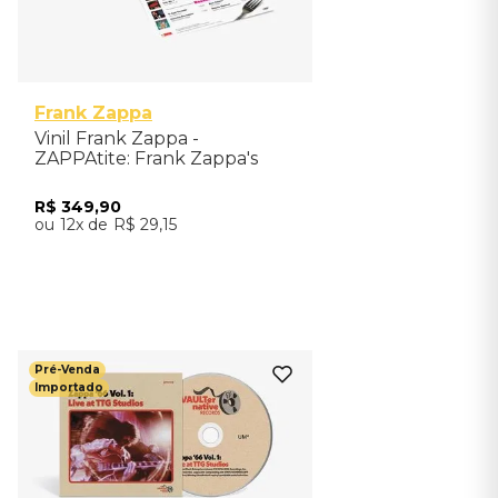
Frank Zappa
Vinil Frank Zappa -
ZAPPAtite: Frank Zappa's
Tastiest Tracks (2LP) -
Importado
R$
349
,
90
12
R$
29
,
15
Adicionar ao Carrinho
Pré-Venda
Importado