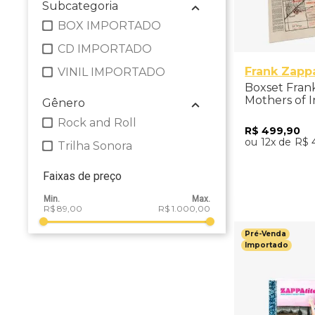
Subcategoria
BOX IMPORTADO
CD IMPORTADO
Frank Zapp
VINIL IMPORTADO
Boxset Fran
Mothers of I
Gênero
Out! 60th A
Rock and Roll
Deluxe Editi
R$
499
,
90
- Importado
12
R$
Trilha Sonora
Faixas de preço
Adicio
R$ 89,00
R$ 1.000,00
Pré-Venda
Importado