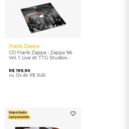
Frank Zappa
CD Frank Zappa - Zappa '66
Vol. 1: Live At TTG Studios -
Importado
R$
199
,
90
12
R$
16
,
65
Adicionar ao Carrinho
Importado
Lançamento