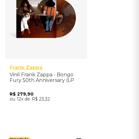
Frank Zappa
Vinil Frank Zappa - Bongo
Fury 50th Anniversary (LP
Colour Exclusive) -
Importado
R$
279
,
90
12
R$
23
,
32
Adicionar ao Carrinho