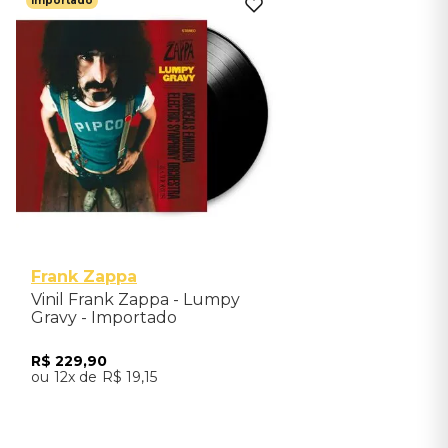
Importado
Frank Zappa
Vinil Frank Zappa - Lumpy
Gravy - Importado
R$
229
,
90
12
R$
19
,
15
Adicionar ao Carrinho