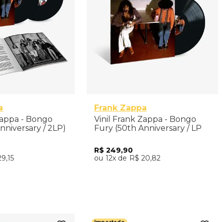
a
Frank Zappa
Zappa - Bongo
Vinil Frank Zappa - Bongo
nniversary / 2LP)
Fury (50th Anniversary / LP
Exclusive) - Importado
R$
249
,
90
29
,
15
12
R$
20
,
82
nar ao Carrinho
Adicionar ao Carrinho