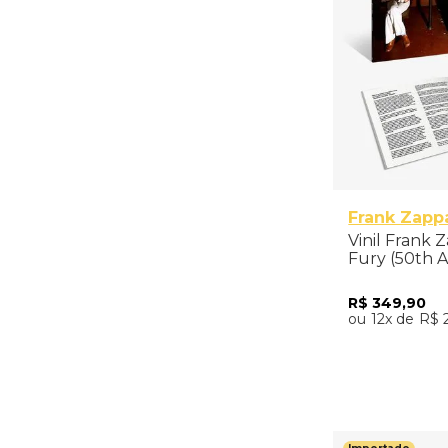
Frank Zapp
Vinil Frank 
Fury (50th A
- Importado
R$
349
,
90
12
R$
Adicio