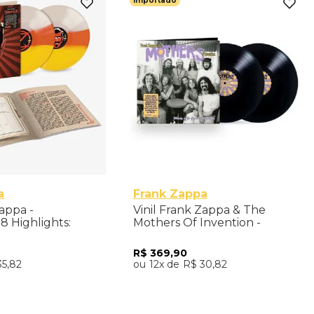
Importado
a
Frank Zappa
Zappa -
Vinil Frank Zappa & The
8 Highlights:
Mothers Of Invention -
 Palladium New
Whisky A Go Go, 1968
lor) - Importado
Highlights (2LP) - Importado
R$
369
,
90
35
,
82
12
R$
30
,
82
nar ao Carrinho
Adicionar ao Carrinho