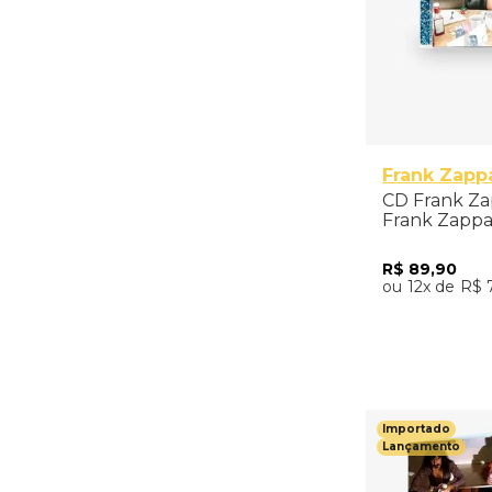
Frank Zapp
CD Frank Za
Frank Zappa'
- Importado
R$
89
,
90
12
R$
Adicio
Importado
Lançamento