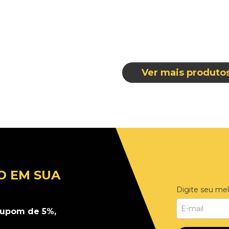
O EM SUA
Digite seu mel
upom de 5%,