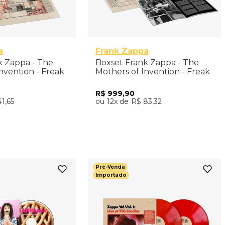
a
Frank Zappa
k Zappa - The
Boxset Frank Zappa - The
nvention - Freak
Mothers of Invention - Freak
nniversary (Super
Out! 60th Anniversary (5LP) -
on 5CD/1Blu-ray)
Importado
R$
999
,
90
41
,
65
12
R$
83
,
32
nar ao Carrinho
Adicionar ao Carrinho
Pré-Venda
Importado