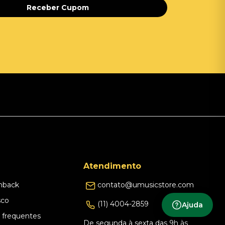
Receber Cupom
Atendimento
hback
contato@umusicstore.com
sco
(11) 4004-2859
Ajuda
 frequentes
De segunda à sexta das 9h às