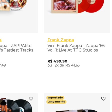
a
Frank Zappa
ppa - ZAPPAtite:
Vinil Frank Zappa - Zappa '66
s Tastiest Tracks
Vol. 1: Live At TTG Studios
(2LP) - Importado
R$
499
,
90
7
,
49
12
R$
41
,
65
nar ao Carrinho
Adicionar ao Carrinho
Importado
Lançamento