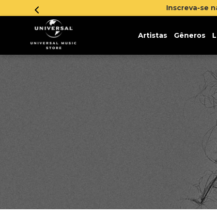
Inscreva-se 
Artistas
Gêneros
L