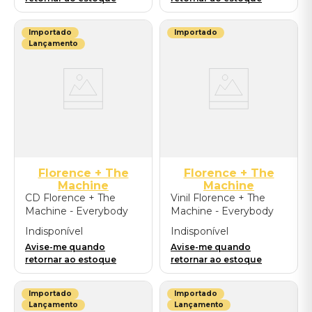
(2LP) - Importado
(Exclusive/ 2LP) -
Importado
Importado
Importado
Lançamento
Florence + The
Florence + The
Machine
Machine
CD Florence + The
Vinil Florence + The
Machine - Everybody
Machine - Everybody
Scream: Chamber
Scream - Importado
Indisponível
Indisponível
Edition - Importado
Avise-me quando
Avise-me quando
retornar ao estoque
retornar ao estoque
Importado
Importado
Lançamento
Lançamento