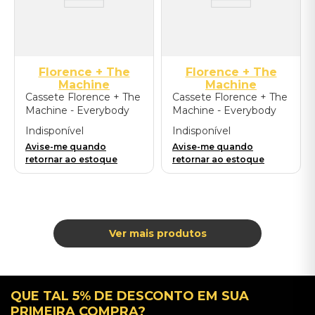
Florence + The
Florence + The
Machine
Machine
Cassete Florence + The
Cassete Florence + The
Machine - Everybody
Machine - Everybody
Scream - Importado
Scream: The
Indisponível
Indisponível
Bloodwood Edition -
Avise-me quando
Avise-me quando
Importado
retornar ao estoque
retornar ao estoque
QUE TAL 5% DE DESCONTO EM SUA
PRIMEIRA COMPRA?