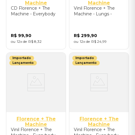
Machine
Machine
CD Florence + The
Vinil Florence + The
Machine - Everybody
Machine - Lungs -
Scream - Importado
Importado
R$
99
,
90
R$
299
,
90
12
R$
8
,
32
12
R$
24
,
99
Importado
Importado
Lançamento
Lançamento
Florence + The
Florence + The
Machine
Machine
Vinil Florence + The
Vinil Florence + The