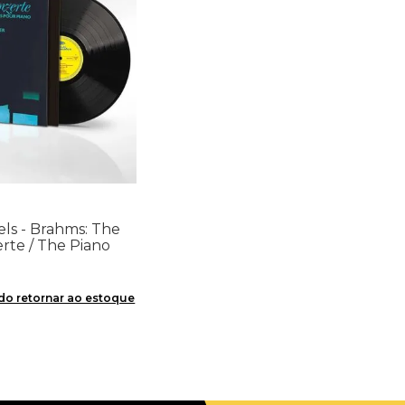
lels - Brahms: The
rte / The Piano
. 1 & 2 (2LP) -
o retornar ao estoque