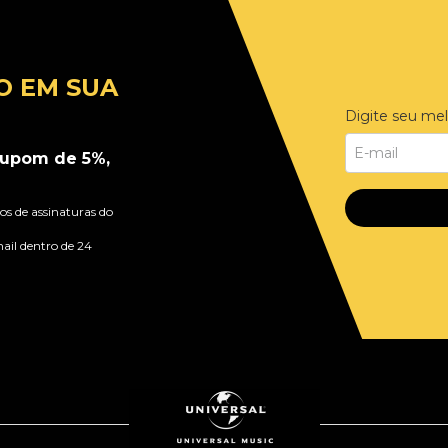
O EM SUA
Digite seu mel
upom de 5%,
s de assinaturas do
ail dentro de 24