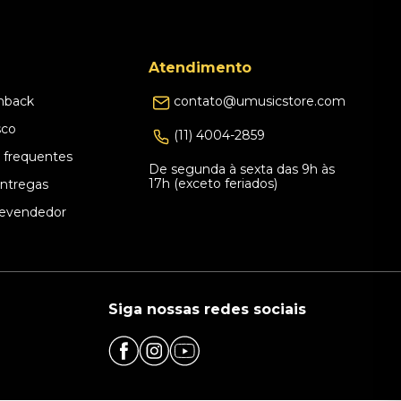
Atendimento
hback
contato@umusicstore.com
sco
(11) 4004-2859
 frequentes
De segunda à sexta das 9h às
17h (exceto feriados)
Entregas
evendedor
Siga nossas redes sociais