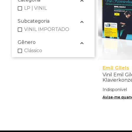
LP | VINIL
Subcategoria
VINIL IMPORTADO
Gênero
Clássico
Emil Gilels
Vinil Emil Gi
Klavierkonze
Concertos Nos
Indisponível
Importado
Avise-me quand