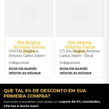
Elis Regina,
Elis Regina,
Antonio Carlos
Antonio Carlos
Vinil Elis Regina e
Jobim
CD Elis Regina, Antonio
Jobim
Antonio Carlos Jobim -
Carlos Jobim - Elis &
Elis & Tom
Tom
Indisponível
Indisponível
Avise-me quando
Avise-me quando
retornar ao estoque
retornar ao estoque
QUE TAL 5% DE DESCONTO EM SUA
PRIMEIRA COMPRA?
Assinando a newsletter você recebe um
cupom de 5%, novidades,
ofertas e muito mais!