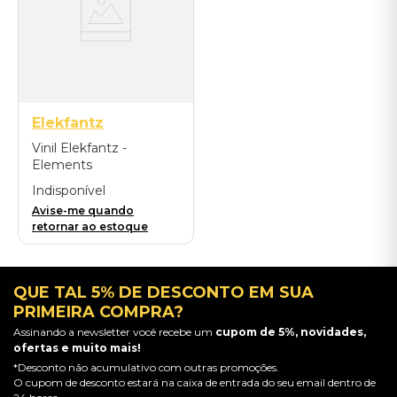
Elekfantz
Vinil Elekfantz -
Elements
Indisponível
Avise-me quando
retornar ao estoque
QUE TAL 5% DE DESCONTO EM SUA
PRIMEIRA COMPRA?
Assinando a newsletter você recebe um
cupom de 5%, novidades,
ofertas e muito mais!
*Desconto não acumulativo com outras promoções.
O cupom de desconto estará na caixa de entrada do seu email dentro de