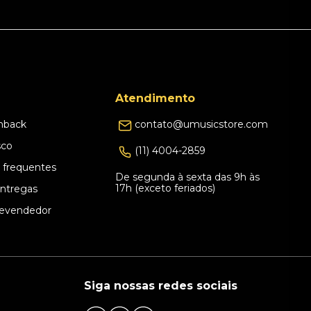
Atendimento
hback
contato@umusicstore.com
sco
(11) 4004-2859
 frequentes
De segunda à sexta das 9h às
17h (exceto feriados)
Entregas
evendedor
Siga nossas redes sociais