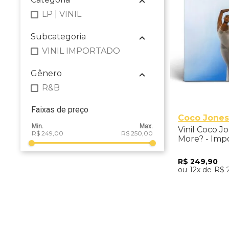
LP | VINIL
Subcategoria
VINIL IMPORTADO
Gênero
R&B
Faixas de preço
Coco Jone
Vinil Coco J
R$ 249,00
R$ 250,00
More? - Imp
R$
249
,
90
12
R$
Adicio