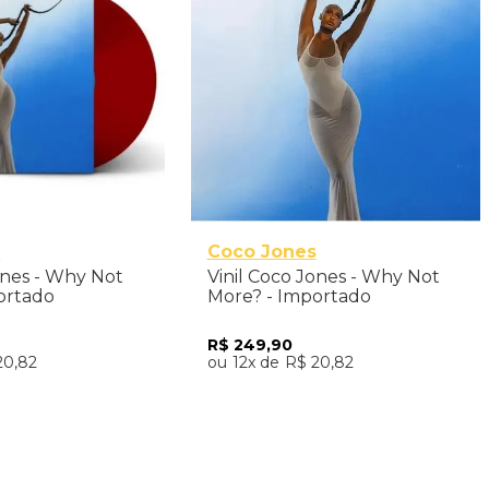
s
Coco Jones
ones - Why Not
Vinil Coco Jones - Why Not
ortado
More? - Importado
R$
249
,
90
20
,
82
12
R$
20
,
82
nar ao Carrinho
Adicionar ao Carrinho