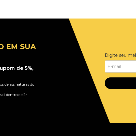
O EM SUA
Digite seu mel
upom de 5%,
s de assinaturas do
ail dentro de 24