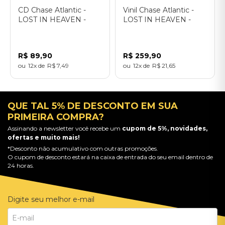
CD Chase Atlantic -
Vinil Chase Atlantic -
LOST IN HEAVEN -
LOST IN HEAVEN -
Importado
Importado
R$
89
,
90
R$
259
,
90
12
R$
7
,
49
12
R$
21
,
65
QUE TAL 5% DE DESCONTO EM SUA
PRIMEIRA COMPRA?
Assinando a newsletter você recebe um
cupom de 5%, novidades,
ofertas e muito mais!
*Desconto não acumulativo com outras promoções.
O cupom de desconto estará na caixa de entrada do seu email dentro de
24 horas.
Digite seu melhor e-mail