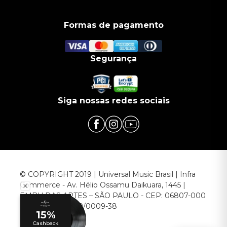
Formas de pagamento
Segurança
Siga nossas redes sociais
© COPYRIGHT 2019 | Universal Music Brasil | Infra
Commerce - Av. Hélio Ossamu Daikuara, 1445 |
EMBU DAS ARTES – SÃO PAULO - CEP: 06807-000
CNPJ: 00.952.789/0009-38