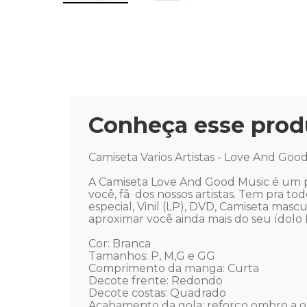
Conheça esse prod
Camiseta Varios Artistas - Love And Good
A Camiseta Love And Good Music é um pr
você, fã  dos nossos artistas. Tem pra to
especial, Vinil (LP), DVD, Camiseta mas
aproximar você ainda mais do seu ídolo Mús
Cor: Branca

Tamanhos: P, M,G e GG 

Comprimento da manga: Curta 

Decote frente: Redondo 

Decote costas: Quadrado 

Acabamento da gola: reforço ombro a o