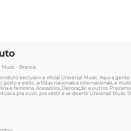
uto
 Music - Branca 

oduto exclusivo e oficial Universal Music. Aqui a gen
do gosto e estilo, artistas nacionais e internacionais, e m
culina e feminina, Acessórios, Decoração e outros. Preza
ica pra ouvir, pra vestir e se divertir Universal Music Stor
mbro 
