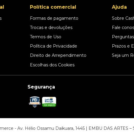
al
Política comercial
Ajuda
s
Formas de pagamento
Sobre Cas
l
Trocas e devoluções
Fale cono
Termos de Uso
Perguntas
Política de Privacidade
Prazos e 
Direito de Arrependimento
Seja um R
Escolhas dos Cookies
Segurança
ommerce - Av. Hélio Ossamu Daikuara, 1445 | EMBU DAS ARTES 