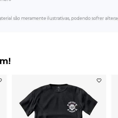
terial são meramente ilustrativas, podendo sofrer alteraç
ém!