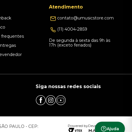
Atendimento
hback
contato@umusicstore.com
sco
(11) 4004-2859
 frequentes
De segunda à sexta das 9h às
17h (exceto feriados)
Entregas
evendedor
Siga nossas redes sociais
Powered by
Developed by
– SÃO PAULO - CEP:
Ajuda