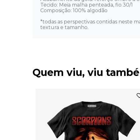
Tecido: Meia malha penteada, fio 30/1 

Composição: 100% algodão 

*todas as perspectivas contidas neste ma
textura e tamanho.
Quem viu, viu tamb
 Nossa