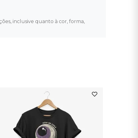
ões, inclusive quanto à cor, forma, 
Public E
Camiseta 
Indisponíve
Avise-me qu