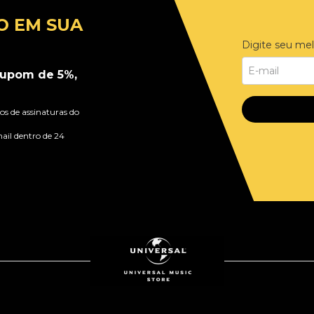
O EM SUA
Digite seu mel
upom de 5%,
s de assinaturas do
ail dentro de 24