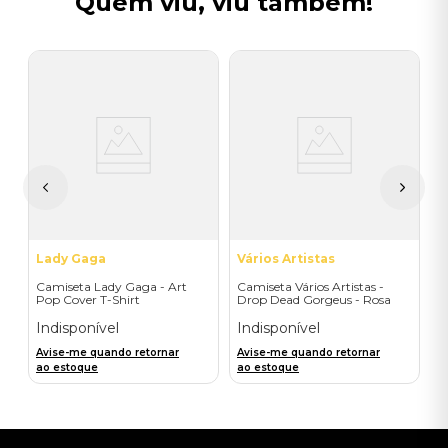
Quem viu, viu também!
V
C
D
I
A
a
Lady Gaga
Vários Artistas
Camiseta Lady Gaga - Art
Camiseta Vários Artistas -
Pop Cover T-Shirt
Drop Dead Gorgeus - Rosa
Indisponível
Indisponível
Avise-me quando retornar
Avise-me quando retornar
ao estoque
ao estoque