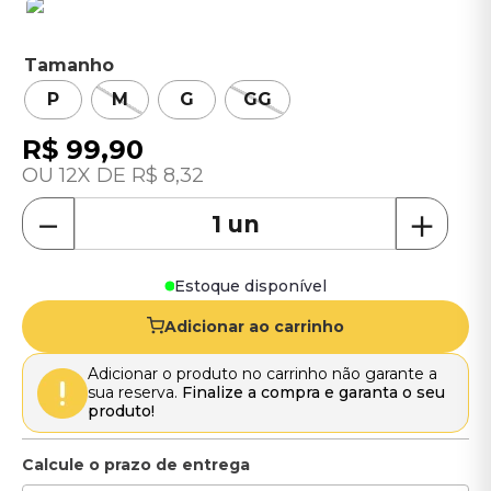
Tamanho
P
M
G
GG
R$
99
,
90
12
R$
8
,
32
－
＋
Estoque disponível
Adicionar ao carrinho
Adicionar o produto no carrinho não garante a
sua reserva.
Finalize a compra e garanta o seu
produto!