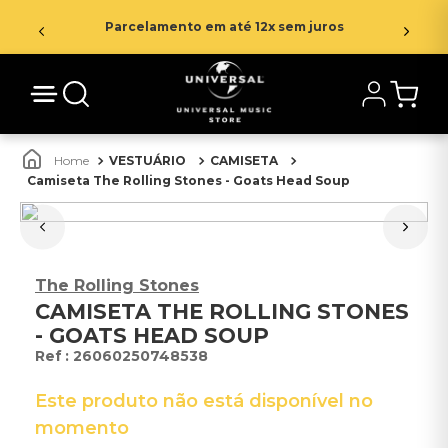
Parcelamento em até 12x sem juros
VESTUÁRIO
CAMISETA
Camiseta The Rolling Stones - Goats Head Soup
The Rolling Stones
CAMISETA THE ROLLING STONES
- GOATS HEAD SOUP
:
26060250748538
Este produto não está disponível no
momento