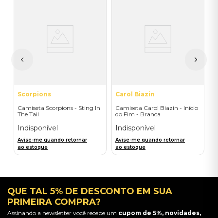
V
C
B
I
A
a
Scorpions
Carol Biazin
Camiseta Scorpions - Sting In
Camiseta Carol Biazin - Início
The Tail
do Fim - Branca
Indisponível
Indisponível
Avise-me quando retornar
Avise-me quando retornar
ao estoque
ao estoque
QUE TAL 5% DE DESCONTO EM SUA
PRIMEIRA COMPRA?
Assinando a newsletter você recebe um
cupom de 5%, novidades,