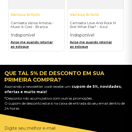
Various Artists
Various Artists
Camiseta Vários Artistas -
Camiseta Love And Rock N
Music Is Cool - Branca
Roll What Else? - Azul
(Frente)
Indisponível
Indisponível
Avise-me quando retornar
Avise-me quando retornar
ao estoque
ao estoque
QUE TAL 5% DE DESCONTO EM SUA
PRIMEIRA COMPRA?
Assinando a newsletter você recebe um
cupom de 5%, novidades,
ofertas e muito mais!
*Desconto não acumulativo com outras promoções.
O cupom de desconto estará na caixa de entrada do seu email dentro de
24 horas.
Digite seu melhor e-mail