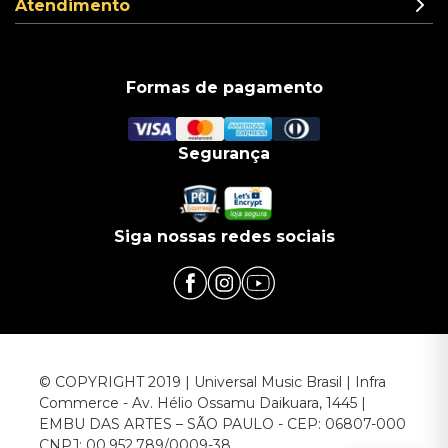
Atendimento
Formas de pagamento
Segurança
Siga nossas redes sociais
© COPYRIGHT 2019 | Universal Music Brasil | Infra
Commerce - Av. Hélio Ossamu Daikuara, 1445 |
EMBU DAS ARTES – SÃO PAULO - CEP: 06807-000
CNPJ: 00.952.789/0009-38