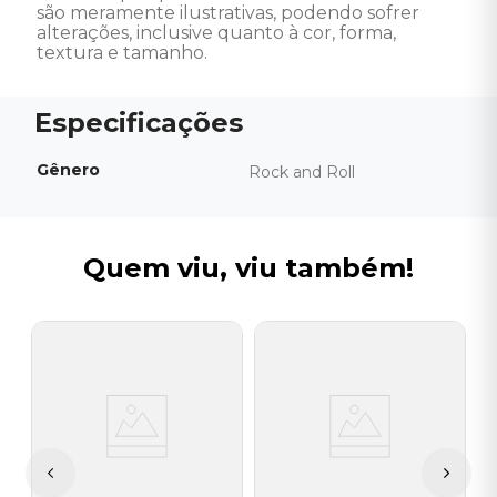
são meramente ilustrativas, podendo sofrer 
alterações, inclusive quanto à cor, forma, 
textura e tamanho.
Gênero
Rock and Roll
Quem viu, viu também!
P
g
C
T
P
I
A
a