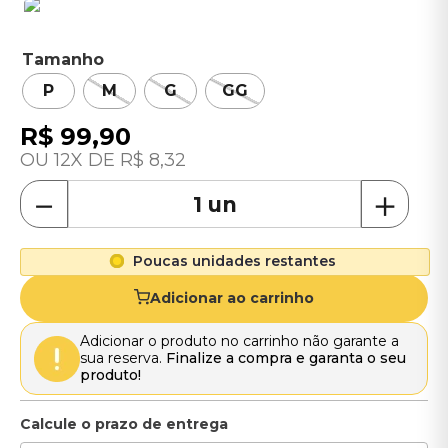
Tamanho
P
M
G
GG
R$
99
,
90
12
R$
8
,
32
－
＋
Poucas unidades restantes
Adicionar ao carrinho
Adicionar o produto no carrinho não garante a
sua reserva.
Finalize a compra e garanta o seu
produto!