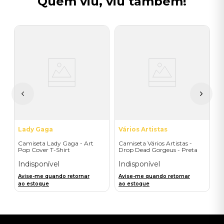
Quem viu, viu também!
V
C
M
I
A
a
Lady Gaga
Vários Artistas
Camiseta Lady Gaga - Art
Camiseta Vários Artistas -
Pop Cover T-Shirt
Drop Dead Gorgeus - Preta
Indisponível
Indisponível
Avise-me quando retornar
Avise-me quando retornar
ao estoque
ao estoque