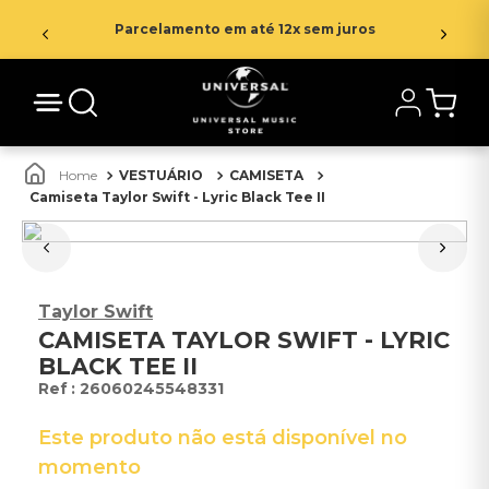
Parcelamento em até 12x sem juros
VESTUÁRIO
CAMISETA
Camiseta Taylor Swift - Lyric Black Tee II
Taylor Swift
CAMISETA TAYLOR SWIFT - LYRIC
BLACK TEE II
:
26060245548331
Este produto não está disponível no
momento