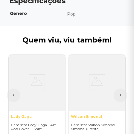
Gênero
Pop
Quem viu, viu também!
W
C
N
(
I
A
a
Lady Gaga
Wilson Simonal
Camiseta Lady Gaga - Art
Camiseta Wilson Simonal -
Pop Cover T-Shirt
Simonal (Frente)