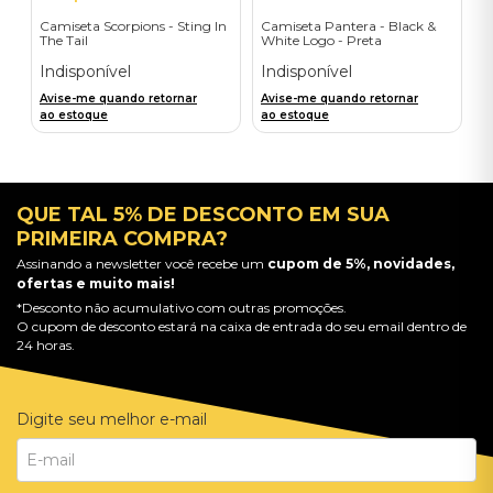
Camiseta Scorpions - Sting In
Camiseta Pantera - Black &
The Tail
White Logo - Preta
Indisponível
Indisponível
Avise-me quando retornar
Avise-me quando retornar
ao estoque
ao estoque
QUE TAL 5% DE DESCONTO EM SUA
PRIMEIRA COMPRA?
Assinando a newsletter você recebe um
cupom de 5%, novidades,
ofertas e muito mais!
*Desconto não acumulativo com outras promoções.
O cupom de desconto estará na caixa de entrada do seu email dentro de
24 horas.
Digite seu melhor e-mail