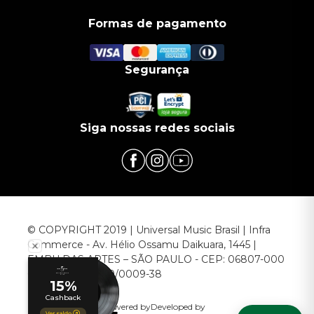
Formas de pagamento
Segurança
Siga nossas redes sociais
© COPYRIGHT 2019 | Universal Music Brasil | Infra
Commerce - Av. Hélio Ossamu Daikuara, 1445 |
EMBU DAS ARTES – SÃO PAULO - CEP: 06807-000
CNPJ: 00.952.789/0009-38
Powered by
Developed by