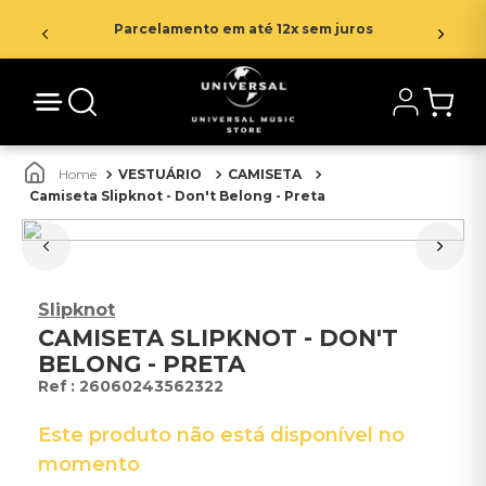
Parcelamento em até 12x sem juros
VESTUÁRIO
CAMISETA
Camiseta Slipknot - Don't Belong - Preta
Slipknot
CAMISETA SLIPKNOT - DON'T
BELONG - PRETA
:
26060243562322
Este produto não está disponível no
momento