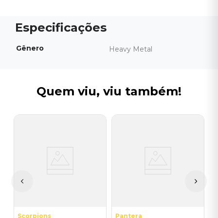
Gênero
Heavy Metal
Quem viu, viu também!
B
C
T
P
I
A
a
Scorpions
Pantera