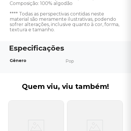
Composição: 100% algodão 

**** Todas as perspectivas contidas neste 
material são meramente ilustrativas, podendo 
sofrer alterações, inclusive quanto à cor, forma, 
textura e tamanho.
Gênero
Pop
Quem viu, viu também!
B
g
C
B
I