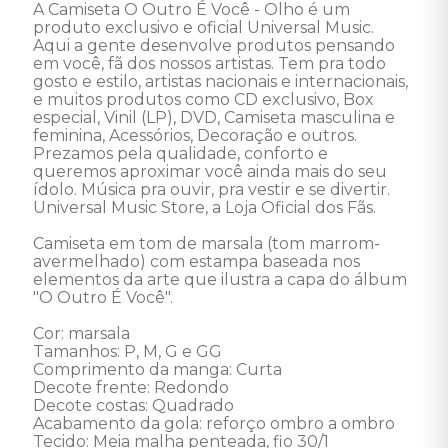
A Camiseta O Outro É Você - Olho é um 
produto exclusivo e oficial Universal Music. 
Aqui a gente desenvolve produtos pensando 
em você, fã dos nossos artistas. Tem pra todo 
gosto e estilo, artistas nacionais e internacionais, 
e muitos produtos como CD exclusivo, Box 
especial, Vinil (LP), DVD, Camiseta masculina e 
feminina, Acessórios, Decoração e outros. 
Prezamos pela qualidade, conforto e 
queremos aproximar você ainda mais do seu 
ídolo. Música pra ouvir, pra vestir e se divertir. 
Universal Music Store, a Loja Oficial dos Fãs. 

Camiseta em tom de marsala (tom marrom-
avermelhado) com estampa baseada nos 
elementos da arte que ilustra a capa do álbum 
"O Outro É Você".

Cor: marsala 

Tamanhos: P, M, G e GG

Comprimento da manga: Curta 

Decote frente: Redondo 

Decote costas: Quadrado 

Acabamento da gola: reforço ombro a ombro 

Tecido: Meia malha penteada, fio 30/1 
