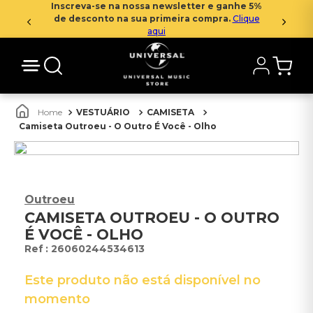
Inscreva-se na nossa newsletter e ganhe 5%
de desconto na sua primeira compra.
Clique
aqui
VESTUÁRIO
CAMISETA
Camiseta Outroeu - O Outro É Você - Olho
Outroeu
CAMISETA OUTROEU - O OUTRO
É VOCÊ - OLHO
:
26060244534613
Este produto não está disponível no
momento