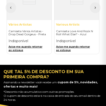
A
a
Vários Artistas
Various Artists
Camiseta Vários Artistas -
Camiseta Love And Rock N
Drop Dead Gorgeus - Preta
Roll What Else? - Azul
(Frente)
Indisponível
Indisponível
Avise-me quando retornar
Avise-me quando retornar
ao estoque
ao estoque
QUE TAL 5% DE DESCONTO EM SUA
PRIMEIRA COMPRA?
Assinando a newsletter você recebe um
cupom de 5%, novidades,
ofertas e muito mais!
*Desconto não acumulativo com outras promoções.
O cupom de desconto estará na caixa de entrada do seu email dentro de
24 horas.